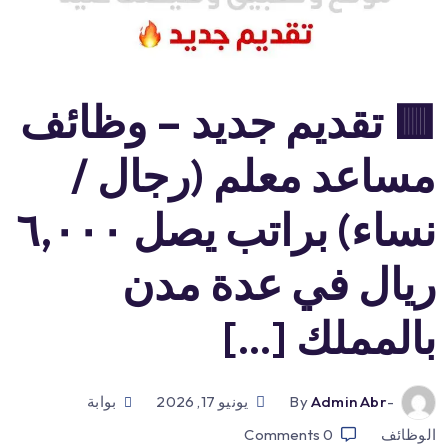
🟥 تقديم جديد – وظائف
مساعد معلم (رجال /
نساء) براتب يصل ٦,٠٠٠
ريال في عدة مدن
بالمملك […]
-by
Admin Abr
يونيو 17, 2026
بوابة
الوظائف
0
Comments