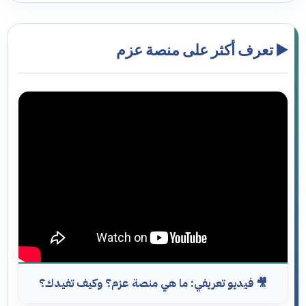
▶️ تعرف أكثر على منصة عزم
🎥 فيديو تعريفي: ما هي منصة عزم؟ وكيف تفيدك؟