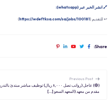
🔗 انشر الخبر عبر (whatsapp):
↩️ للتقديم (
https://wdeftksa.com/sa/jobs/100181
)
Share:
Previous Post
(🔴) عاجل (رواتب تصل ٨,٠٠٠ ريال) توظيف مباشر مبتدئ بالت
مقدم من معهد (المعهد السعو […]