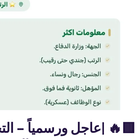
🟥🔥 |عاجل ورسمياً – الت