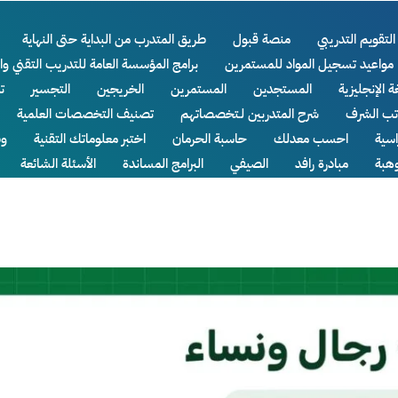
التقويم التدريبي
منصة قبول
طريق المتدرب من البداية حتى النهاية
مواعيد تسجيل المواد للمستمرين
برامج المؤسسة العامة للتدريب التقني وا
ة الإنجليزية
المستجدين
المستمرين
الخريجين
التجسير
ت
اتب الشرف
شرح المتدربين لـتخصصاتهم
تصنيف التخصصات العلمية
سية
احسب معدلك
حاسبة الحرمان
اختبر معلوماتك التقنية
وظ
وهبة
مبادرة رافد
الصيفي
البرامج المساندة
الأسئلة الشائعة