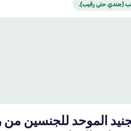
 |عاجل ورسمياً – التجني