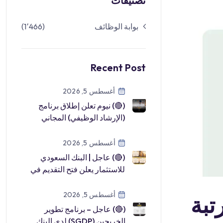
تصنيفات
(1٬466)
بوابة الوظائف
Recent Post
أغسطس 5, 2026
(🔴) نيوم تعلن إطلاق برنامج
(الإرشاد الوظيفي) المجاني
لحديثي التخرج والباحثين عن
عمل:▪ […]
أغسطس 5, 2026
(🔴) عاجل | البنك السعودي
للاستثمار يعلن فتح التقديم في
(برنامج تطوير الخريجين
2026م): […]
أغسطس 5, 2026
🟥
(🔴) عاجل – برنامج تطوير
الخريجين (SGDP) لدى البنك