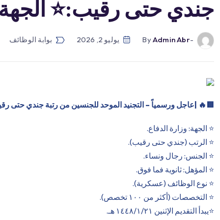
جندي حتى رقيب:⭐️ الجهة: 
-by
Admin Abr
يوليو 2, 2026
بوابة الوظائف
🟥
🔥 |عاجل ورسمياً – التجنيد الموحد للجنسين من رتبة جندي حتى رق
⭐️ الجهة: وزارة الدفاع.
⭐️ الرتب (جندي حتى رقيب).
⭐️ الجنس: رجال ونساء.
⭐️ المؤهل: ثانوية فما فوق.
⭐️ نوع الوظائف (عسكرية).
⭐️ التخصصات (أكثر من ١٠٠ تخصص).
⭐️يبدأ التقديم الإثنين ١٤٤٨/١/٢١ هـ.