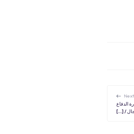
Next
عسكرية المتاحة والقادمة:(1) وزارة الدفاع
جال / […]