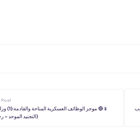
 Post
📱🔴 موجز الوظائف ال
دريب
(التجنيد الموحد – ر