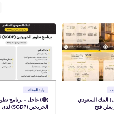
بوابة الوظائف
بو
) عاجل – برنامج تطوير
(🔴) عاجل | البن
الخريجين (SGDP) لدى
للاستثمار