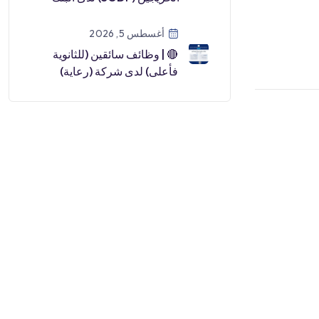
السعودي للاستثمار (رجال /
نساء) لعا […]
أغسطس 5, 2026
🔴 | وظائف سائقين (للثانوية
فأعلى) لدى شركة (رعاية)
التابعة للتأمينات الاجتماعية🎓
الشه […]