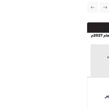
بوابة الوظائف
🔴 | وظائف سائقين (للثانوية
(
فأعلى) لدى شركة