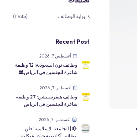
تصنيفات
بوابة الوظائف
(1٬485)
Recent Post
أغسطس 7, 2026
وظائف نون السعودية: 12 وظيفة
شاغرة للجنسين في الرياض🏛
شركة حلول نون للتسويق▫️ عدد
الشو […]
أغسطس 7, 2026
وظائف هنقرستيشن: 27 وظيفة
شاغرة للجنسين في الرياض
وحائل وبرنامج للخريجين🏛
شركة هنقرستي […]
أغسطس 7, 2026
🔴 | الجامعة الإسلامية تعلن
وظائف أكاديمية شاغرة بكلية