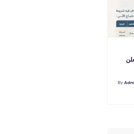
بوابة الوظائف
علن
(🔴) للثانوية فأعلى | شركة أكوا
باور تعلن
Adm
By
أغسطس 7, 2026
Admin
By
Abr