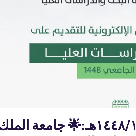
🗓 يبدأ التقديم الثلاثاء ١٤٤٨/١/١٥هـ:🌟 جامعة الملك