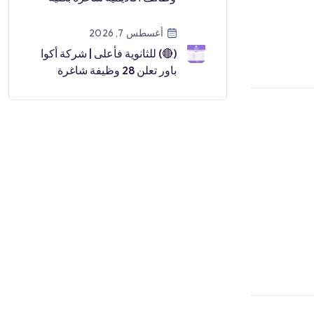
اللغات والترجمة عن طريق نقل
الخ […]
أغسطس 7, 2026
(🔴) للثانوية فأعلى | شركة أكوا
باور تعلن 28 وظيفة شاغرة
(رجال ونساء) في 7 مدن
بالمملكة📍رابغ.