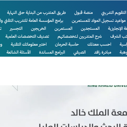
التقويم التدريبي
منصة قبول
طريق المتدرب من البداية حتى النهاية
مواعيد تسجيل المواد للمستمرين
برامج المؤسسة العامة للتدريب التقني وا
ة الإنجليزية
المستجدين
المستمرين
الخريجين
التجسير
ت
اتب الشرف
شرح المتدربين لـتخصصاتهم
تصنيف التخصصات العلمية
سية
احسب معدلك
حاسبة الحرمان
اختبر معلوماتك التقنية
وظ
وهبة
مبادرة رافد
الصيفي
البرامج المساندة
الأسئلة الشائعة