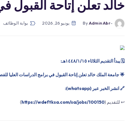
خالد تعلن إتاحة القبول في
-by
Admin Abr
يونيو 26, 2026
بوابة الوظائف
🗓 يبدأ التقديم الثلاثاء ١٤٤٨/١/١٥هـ:
🌟 جامعة الملك خالد تعلن إتاحة القبول في برامج الدراسات العليا للفصل الث
🔗 انشر الخبر عبر (whatsapp):
↩️ للتقديم (
https://wdeftksa.com/sa/jobs/100150
)