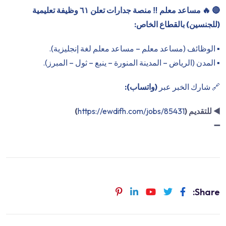
🔴
🔥 مساعد معلم ‼️ منصة جدارات تعلن ٦١ وظيفة تعليمية
(للجنسين) بالقطاع الخاص:
▪️ الوظائف (مساعد معلم – مساعد معلم لغة إنجليزية).
▪️ المدن (الرياض – المدينة المنورة – ينبع – ثول – المبرز).
🔗 شارك الخبر عبر
(واتساب):
◀️
للتقديم (
https://ewdifh.com/jobs/85431
)
➖
Share: