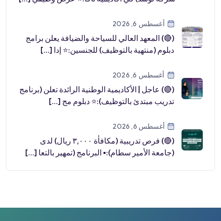
أغسطس 6, 2026
(🔴) المعهد العالي للسياحة والضيافة يعلن برامج
دبلوم (منتهية بالتوظيف) للجنسين:⭐️ إدا […]
أغسطس 6, 2026
(🔴) عاجل | الأكاديمية الوطنية الرائدة تعلن (برنامج
تدريب مبتدئ بالتوظيف):⭐️ دبلوم مج […]
أغسطس 6, 2026
(🔴) فرص تدريبية (مكافأة ٣,٠٠٠ ريال) لدى
(جامعة الأمير سطام):▪️ البرنامج (تمهير بالتعا […]