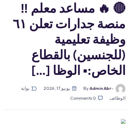
🔴 🔥 مساعد معلم ‼️
منصة جدارات تعلن ٦١
وظيفة تعليمية
(للجنسين) بالقطاع
الخاص:▪️ الوظا […]
-by
Admin Abr
يونيو 17, 2026
بوابة
الوظائف
0
Comments