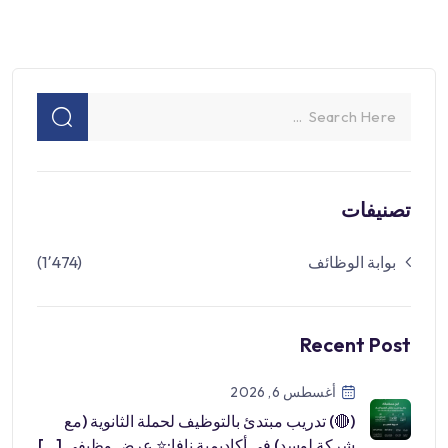
تصنيفات
بوابة الوظائف
(1٬474)
Recent Post
أغسطس 6, 2026
(🔴) تدريب مبتدئ بالتوظيف لحملة الثانوية (مع
شركة لوسد) في أكاديمية نافا:⭐️ عرض وظيفي […]