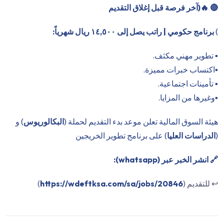
🔴
🔥(آخر فرصة قبل إغلاق التقديم
)
برنامج حكومي | راتب يصل إلى ١٤,٥٠٠ ريال شهرياً:
▪️ تطوير مهني مكثف.
▪️اكتساب خبرات مميزة.
▪️ تأمينات اجتماعية.
▪️وغيرها من المزايا.
هيئة السوق المالية تعلن موعد بدء التقديم لحملة (
البكالوريوس
) و
(
الدراسات العليا
) على برنامج تطوير الخريجين
🔗 انشر الخبر عبر (whatsapp):
↩️ للتقديم (
https://wdeftksa.com/sa/jobs/20846
)