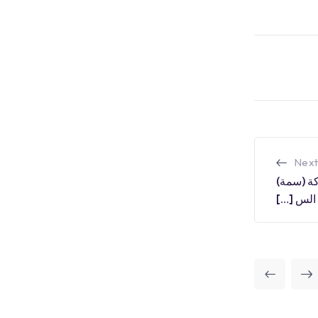
Next
كة (سمة)
 الس […]