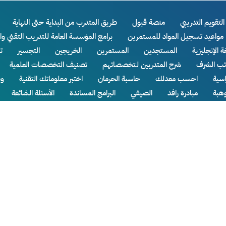
التقويم التدريبي
منصة قبول
طريق المتدرب من البداية حتى النهاية
مواعيد تسجيل المواد للمستمرين
برامج المؤسسة العامة للتدريب التقني وا
ة الإنجليزية
المستجدين
المستمرين
الخريجين
التجسير
ت
اتب الشرف
شرح المتدربين لـتخصصاتهم
تصنيف التخصصات العلمية
سية
احسب معدلك
حاسبة الحرمان
اختبر معلوماتك التقنية
وظ
وهبة
مبادرة رافد
الصيفي
البرامج المساندة
الأسئلة الشائعة