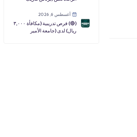
مبتدئ بالتوظيف):⭐️ دبلوم مج
[…]
أغسطس 6, 2026
(🔴) فرص تدريبية (مكافأة ٣,٠٠٠
ريال) لدى (جامعة الأمير
سطام):▪️ البرنامج (تمهير بالتعا
[…]