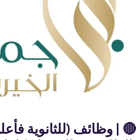
🔴 | وظائف (للثانوية فأعل