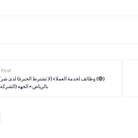
 Post
(🔴) وظائف لخدمة العملاء (لا تشترط الخبرة) لدى شر
بالرياض:▪️ الجهة (الشركة