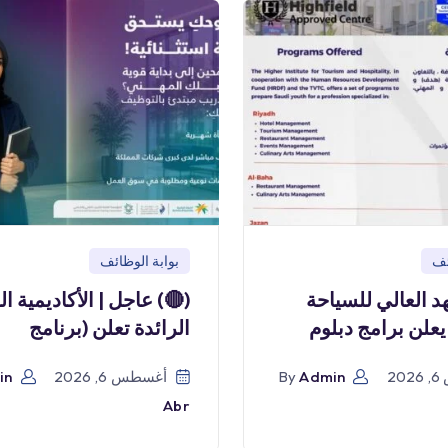
ئف
بوابة الوظائف
هد العالي للسياحة
(🔴) عاجل | الأكاديمية ا
يعلن برامج دبلوم
الرائدة تعلن (برنامج
2
Admin
By
أغسطس 6, 2026
in
Abr