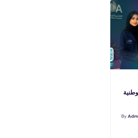
بوابة الوظائف
لوطنية
(🔴) فرص تدريبية (مكافأة
٣,٠٠٠ ريال) لدى (جامعة
Adm
By
أغسطس 6, 2026
Admin
By
Abr