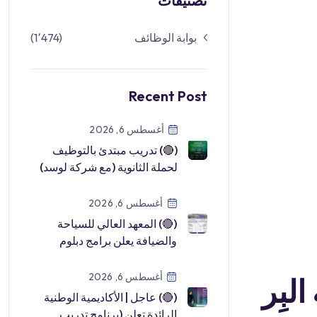
تصنيفات
بوابة الوظائف
(1٬474)
Recent Post
أغسطس 6, 2026
(🔴) تدريب مبتدئ بالتوظيف
لحملة الثانوية (مع شركة لوسد)
في أكاديمية نافا:⭐️ عرض وظيفي
[…]
أغسطس 6, 2026
(🔴) المعهد العالي للسياحة
والضيافة يعلن برامج دبلوم
(منتهية بالتوظيف) للجنسين:⭐️
إدا […]
أغسطس 6, 2026
لبِر
(🔴) عاجل | الأكاديمية الوطنية
الرائدة تعلن (برنامج تدريب