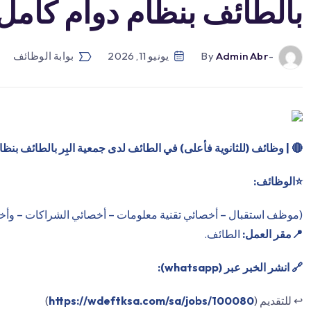
بالطائف بنظام دوام كامل
-by
Admin Abr
يونيو 11, 2026
بوابة الوظائف
🔴
| وظائف (للثانوية فأعلى) في الطائف لدى جمعية البِر بالطائف بنظا
⭐️الوظائف:
(موظف استقبال – أخصائي تقنية معلومات – أخصائي الشراكات – وأخ
📍مقر العمل:
الطائف.
🔗 انشر الخبر عبر (whatsapp):
↩️ للتقديم (
https://wdeftksa.com/sa/jobs/100080
)