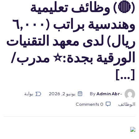
(🔴) وظائف تعليمية
وهندسية براتب (٦,٠٠٠
ريال) لدى معهد التقنيات
الورقية بجدة:⭐️ مدرب/
[…]
-by
Admin Abr
يونيو 2, 2026
بوابة
الوظائف
0
Comments