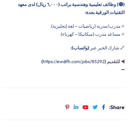
(
🔴
) وظائف تعليمية وهندسية براتب (٦,٠٠٠ ريال) لدى معهد
التقنيات الورقية بجدة:
⭐️ مدرب/مدربة (رياضيات – لغة إنجليزية).
⭐️ مساعد مدرب (ميكانيكا – كهرباء).
🔗 شارك الخبر عبر
(واتساب):
◀️
للتقديم (
https://ewdifh.com/jobs/85292
)
➖
Share: