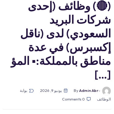
(🔴) وظائف (إحدى
شركات البريد
السعودي) لدى (ناقل
إكسبرس) في عدة
مناطق بالمملكة:▪️ المؤ
[…]
-by
Admin Abr
يونيو 9, 2026
بوابة
الوظائف
0
Comments