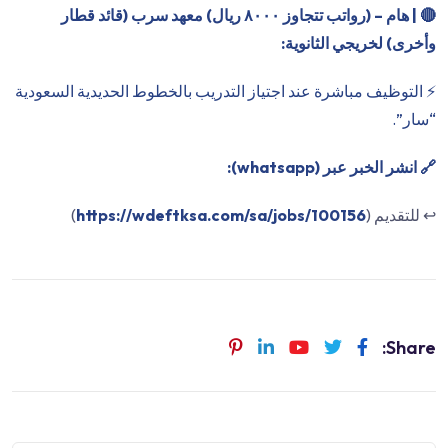
🔴
| هام – (رواتب تتجاوز ٨٠٠٠ ريال) معهد سرب (قائد قطار
وأخرى) لخريجي الثانوية:
⚡️ التوظيف مباشرة عند اجتياز التدريب بالخطوط الحديدية السعودية
“سار”.
🔗 انشر الخبر عبر (whatsapp):
↩️ للتقديم (
https://wdeftksa.com/sa/jobs/100156
)
Share: