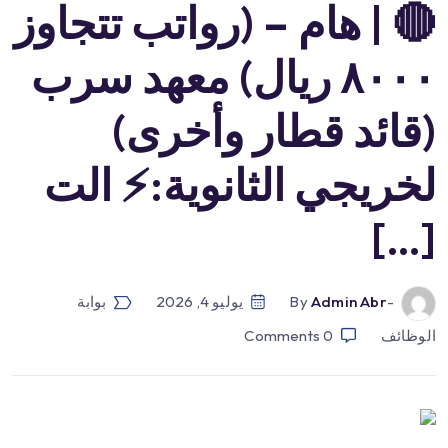
🔴 | هام – (رواتب تتجاوز
٨٠٠٠ ريال) معهد سرب
(قائد قطار وأخرى)
لخريجي الثانوية:⚡️ الت
[…]
-by
Admin Abr
يوليو 4, 2026
بوابة
الوظائف
0
Comments