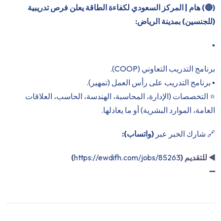
(
🔴
) هام | المركز السعودي لكفاءة الطاقة يعلن فرص تدريبية
(للجنسين) بمدينة الرياض:
▪️
برنامج التدريب التعاوني (COOP).
▪️ برنامج التدريب على رأس العمل (تمهير).
⭐️ التخصصات (الإدارة، المحاسبة، الهندسة، الحاسب، العلاقات
العامة، الموارد البشرية) أو ما يعادلها.
🔗 شارك الخبر عبر
(واتساب):
◀️
للتقديم (
https://ewdifh.com/jobs/85263
)
➖