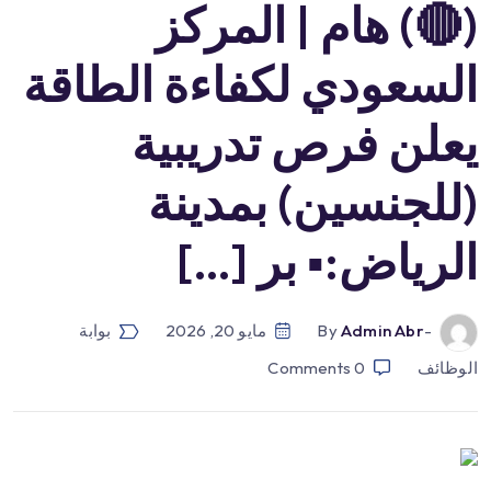
(🔴) هام | المركز
السعودي لكفاءة الطاقة
يعلن فرص تدريبية
(للجنسين) بمدينة
الرياض:▪️ بر […]
-by
Admin Abr
مايو 20, 2026
بوابة
الوظائف
0
Comments