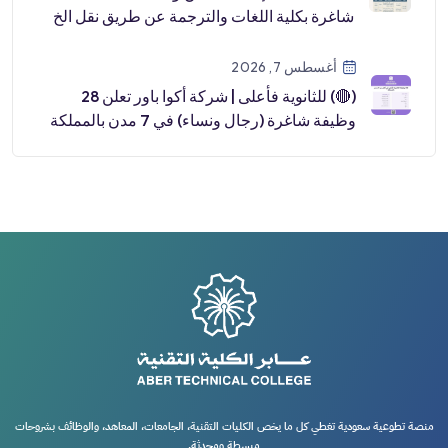
شاغرة بكلية اللغات والترجمة عن طريق نقل الخ
[…]
أغسطس 7, 2026
(🔴) للثانوية فأعلى | شركة أكوا باور تعلن 28
وظيفة شاغرة (رجال ونساء) في 7 مدن بالمملكة
📍رابغ.
منصة تطوعية سعودية تغطي كل ما يخص الكليات التقنية، الجامعات، المعاهد، والوظائف بشروحات
مبسطة ومحدثة.