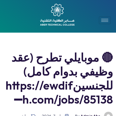
🔴 موبايلي تطرح (عقد
وظيفي بدوام كامل)
للجنسينhttps://ewdif
h.com/jobs/85138➖
-by
Admin Abr
مايو 7, 2026
بوابة