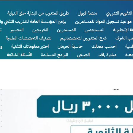
التقويم التدريبي
منصة قبول
طريق المتدرب من البداية حتى النهاية
مواعيد تسجيل المواد للمستمرين
برامج المؤسسة العامة للتدريب التقني وا
ة الإنجليزية
المستجدين
المستمرين
الخريجين
التجسير
ت
اتب الشرف
شرح المتدربين لـتخصصاتهم
تصنيف التخصصات العلمية
سية
احسب معدلك
حاسبة الحرمان
اختبر معلوماتك التقنية
وظ
وهبة
مبادرة رافد
الصيفي
البرامج المساندة
الأسئلة الشائعة