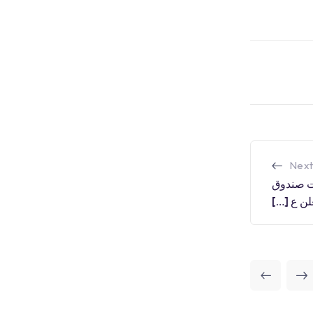
Next
ات صندوق
لن ع […]