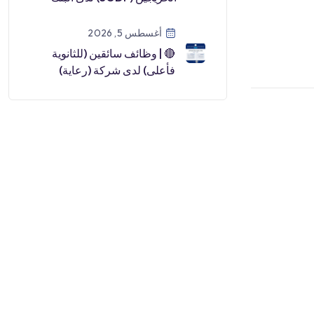
السعودي للاستثمار (رجال /
نساء) لعا […]
أغسطس 5, 2026
🔴 | وظائف سائقين (للثانوية
فأعلى) لدى شركة (رعاية)
التابعة للتأمينات الاجتماعية🎓
الشه […]