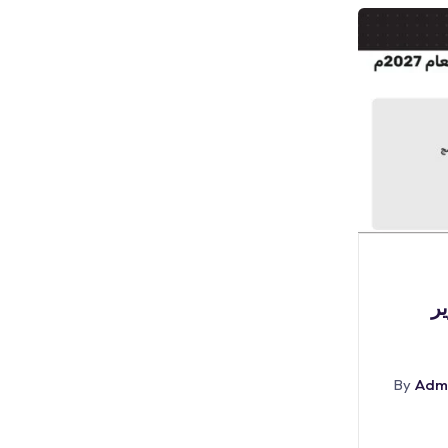
بوابة الوظائف
🔴 | وظائف سائقين (للثانوية
(
فأعلى) لدى شركة
By
Admin
أغسطس 5, 2026
By
Adm
Abr