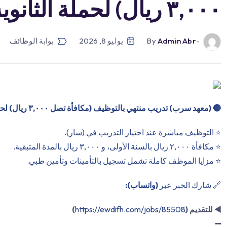
٣,٠٠٠ ريال) لحملة الثانوية (ينتهي قريبً […]
-by
Admin Abr
يوليو 8, 2026
بوابة الوظائف
🔴
(معهد سرب) تدريب منتهي بالتوظيف (مكافأة تصل ٣,٠٠٠ ريال) لحملة الثانوية (ينتهي قريبًا):
⭐️ التوظيف مباشرة عند اجتياز التدريب في (سار).
⭐️ مكافأة ٢,٠٠٠ ريال بالسنة الأولى، و ٣,٠٠٠ ريال بالمدة المتبقية.
⭐️ مزايا الموظف كاملة تشمل تسجيل بالتأمينات وتأمين طبي.
🔗 شارك الخبر عبر
(واتساب):
◀️
للتقديم (
https://ewdifh.com/jobs/85508
)
➖