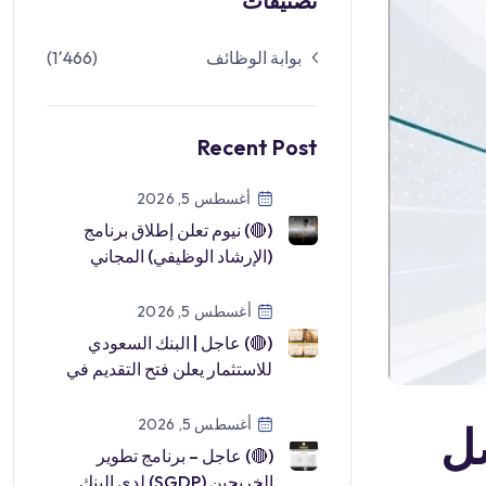
تصنيفات
بوابة الوظائف
(1٬466)
Recent Post
أغسطس 5, 2026
(🔴) نيوم تعلن إطلاق برنامج
(الإرشاد الوظيفي) المجاني
لحديثي التخرج والباحثين عن
عمل:▪ […]
أغسطس 5, 2026
(🔴) عاجل | البنك السعودي
للاستثمار يعلن فتح التقديم في
(برنامج تطوير الخريجين
2026م): […]
أغسطس 5, 2026
صل
(🔴) عاجل – برنامج تطوير
الخريجين (SGDP) لدى البنك