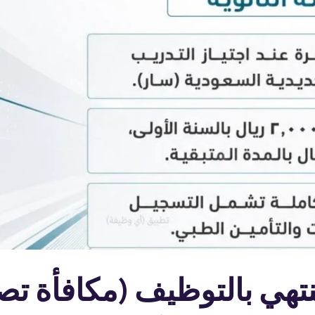
تهي بالتوظيف (مكافأة ت