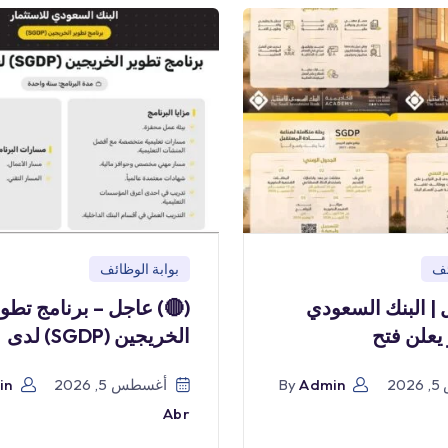
بوابة الوظائف
بو
) عاجل – برنامج تطوير
(🔴) عاجل | البن
الخريجين (SGDP) لدى
للاستثمار
in
أغسطس 5, 2026
By
Admin
أ
Abr