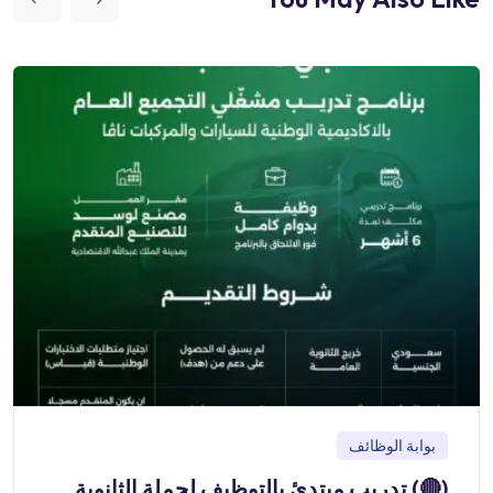
بوابة الوظائف
(🔴) تدريب مبتدئ بالتوظيف لحملة الثانوية