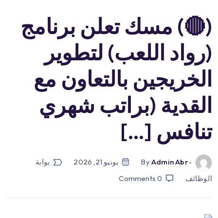
(🔴) مسك تعلن برنامج
(رواد اللعب) لتطوير
الخريجين بالتعاون مع
القدية (براتب شهري
تنافس […]
-by
Admin Abr
يونيو 21, 2026
بوابة
الوظائف
0
Comments