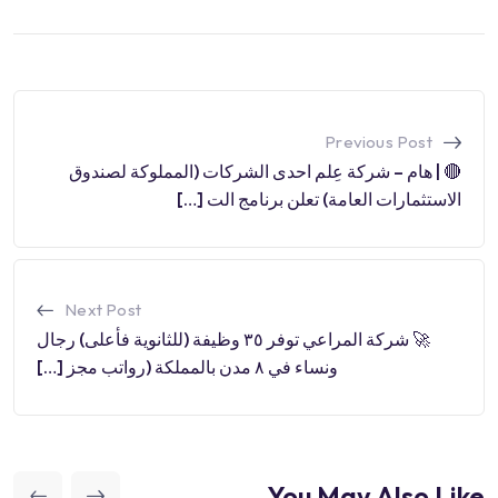
Previous Post
🔴 | هام – شركة عِلم احدى الشركات (المملوكة لصندوق
الاستثمارات العامة) تعلن برنامج الت […]
Next Post
🚀 شركة المراعي توفر ٣٥ وظيفة (للثانوية فأعلى) رجال
ونساء في ٨ مدن بالمملكة (رواتب مجز […]
You May Also Like