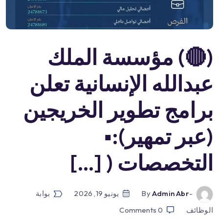
(🔴) مؤسسة الملك
عبدالله الإنسانية تعلن
برامج تطوير الخريجين
(عبر تمهير):▪️
التخصصات ( […]
-by
Admin Abr
يونيو 19, 2026
بوابة
الوظائف
0
Comments