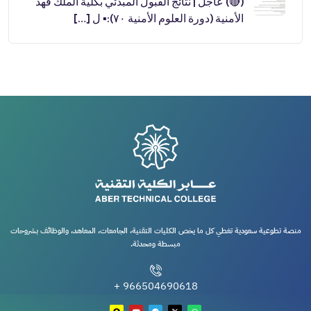
(🔴) عاجل | نتائج القبول المبدئي بكلية الملك فهد
الأمنية (دورة العلوم الأمنية ٧٠):▪️ ل […]
منصة تطوعية سعودية تغطي كل ما يخص الكليات التقنية، الجامعات، المعاهد، والوظائف بشروحات
مبسطة ومحدثة.
966504690618 +