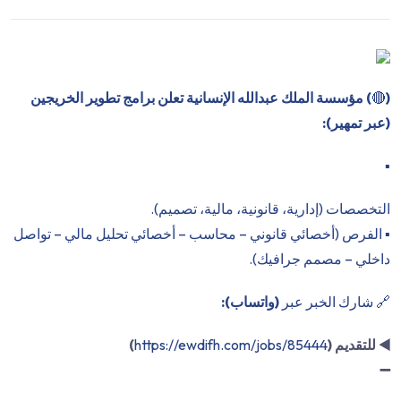
(
🔴
) مؤسسة الملك عبدالله الإنسانية تعلن برامج تطوير الخريجين
(عبر تمهير):
▪️
التخصصات (إدارية، قانونية، مالية، تصميم).
▪️ الفرص (أخصائي قانوني – محاسب – أخصائي تحليل مالي – تواصل
داخلي – مصمم جرافيك).
🔗 شارك الخبر عبر
(واتساب):
◀️
للتقديم (
https://ewdifh.com/jobs/85444
)
➖