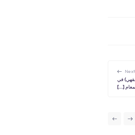
Next
لفقهي) في
معام […]