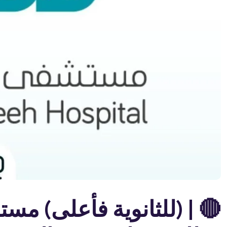
🔴 | (للثانوية فأعلى) مس