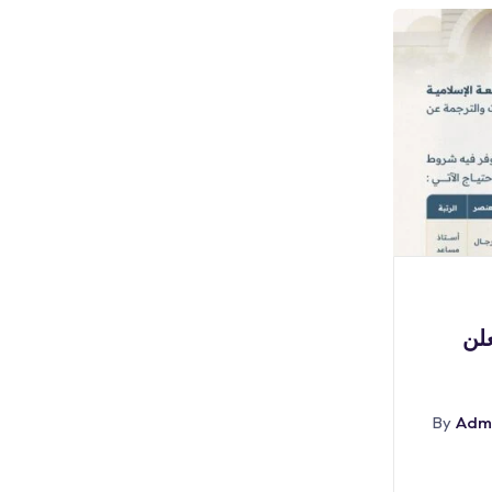
بوابة الوظائف
علن
(🔴) للثانوية فأعلى | شركة أكوا
باور تعلن
Adm
By
أغسطس 7, 2026
Admin
By
Abr