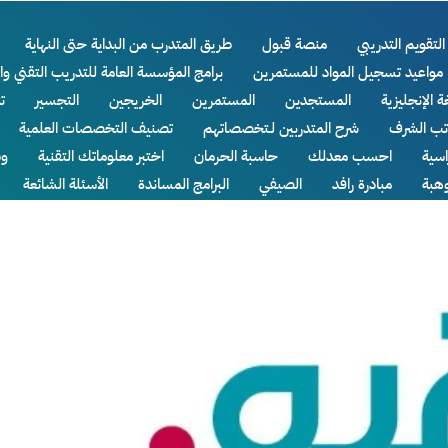
التقويم التدريبي
منصة قبول
طريق المتدرب من البداية حتى النهاية
مواعيد تسجيل المواد للمستمرين
برامج المؤسسة العامة للتدريب التقني وا
ة الإنجليزية
المستجدين
المستمرين
الخريجين
التجسير
ت
اتب الشرف
شرح المتدربين لـتخصصاتهم
تصنيف التخصصات العلمية
سية
احسب معدلك
حاسبة الحرمان
اختبر معلوماتك التقنية
وظ
وهبة
مبادرة رافد
الصيفي
البرامج المساندة
الأسئلة الشائعة