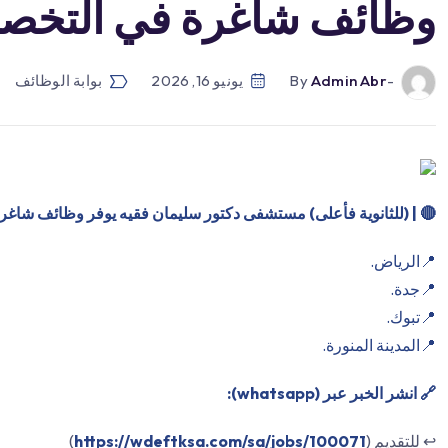
وظائف شاغرة في التخصصا
-by
Admin Abr
يونيو 16, 2026
بوابة الوظائف
🔴
| (للثانوية فأعلى) مستشفى دكتور سليمان فقيه يوفر وظائف شاغرة ف
📍الرياض.
📍جدة.
📍تبوك.
📍المدينة المنورة.
🔗 انشر الخبر عبر (whatsapp):
↩️ للتقديم (
https://wdeftksa.com/sa/jobs/100071
)