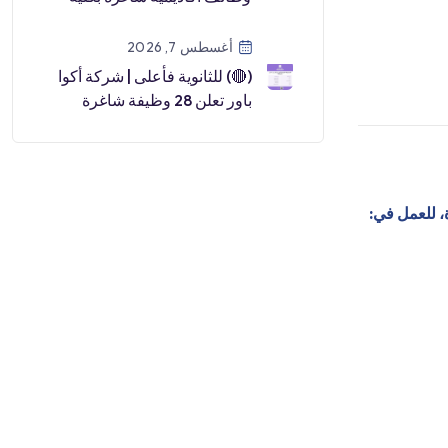
اللغات والترجمة عن طريق نقل
الخ […]
أغسطس 7, 2026
(🔴) للثانوية فأعلى | شركة أكوا
باور تعلن 28 وظيفة شاغرة
(رجال ونساء) في 7 مدن
بالمملكة📍رابغ.
، للعمل في: