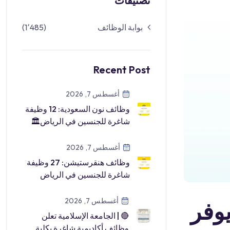
تصنيفات
بوابة الوظائف
(1٬485)
Recent Post
أغسطس 7, 2026
وظائف نون السعودية: 12 وظيفة
شاغرة للجنسين في الرياض🏛
شركة حلول نون للتسويق▫️ عدد
الشو […]
أغسطس 7, 2026
وظائف هنقرستيشن: 27 وظيفة
شاغرة للجنسين في الرياض
وحائل وبرنامج للخريجين🏛
شركة هنقرستي […]
أغسطس 7, 2026
يوفر
🔴 | الجامعة الإسلامية تعلن
وظائف أكاديمية شاغرة بكلية