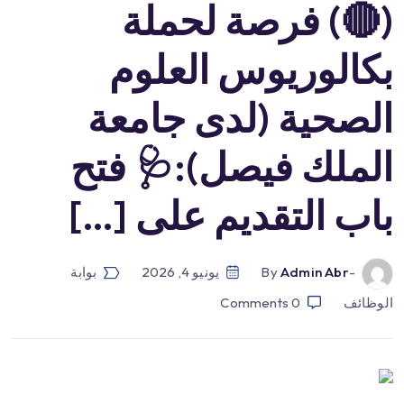
(🔴) فرصة لحملة
بكالوريوس العلوم
الصحية (لدى جامعة
الملك فيصل):🩺 فتح
باب التقديم على […]
-by
Admin Abr
يونيو 4, 2026
بوابة
الوظائف
0
Comments