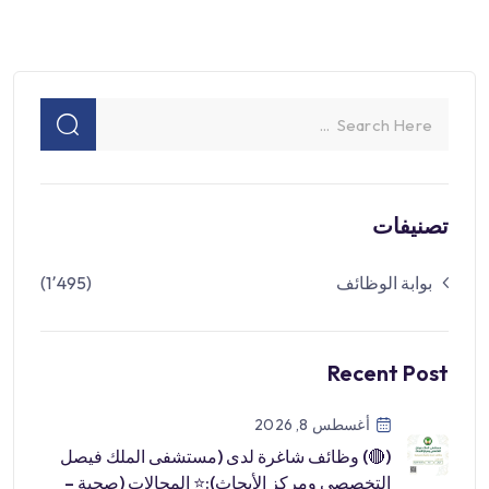
تصنيفات
بوابة الوظائف
(1٬495)
Recent Post
أغسطس 8, 2026
(🔴) وظائف شاغرة لدى (مستشفى الملك فيصل
التخصصي ومركز الأبحاث):⭐️ المجالات (صحية –