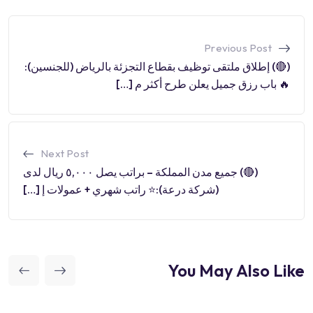
Previous Post
(🔴) إطلاق ملتقى توظيف بقطاع التجزئة بالرياض (للجنسين):
🔥 باب رزق جميل يعلن طرح أكثر م […]
Next Post
(🔴) جميع مدن المملكة – براتب يصل ٥,٠٠٠ ريال لدى
(شركة درعة):⭐️ راتب شهري + عمولات إ […]
You May Also Like