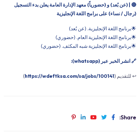
🔴
| (عن بُعد) و (حضورياً) معهد الإدارة العامة يعلن بدء التسجيل
(رجال / نساء) على برامج اللغة الإنجليزية
🌟برنامج اللغة الإنجليزية. (عن بُعد)
🌟برنامج اللغة الإنجليزية العام. (حضوري)
🌟برنامج اللغة الإنجليزية شبه المكثف. (حضوري)
🔗 انشر الخبر عبر (whatsapp):
↩️ للتقديم (
https://wdeftksa.com/sa/jobs/100141
)
Share: