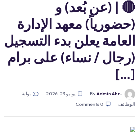
🔴 | (عن بُعد) و
(حضورياً) معهد الإدارة
العامة يعلن بدء التسجيل
(رجال / نساء) على برام
[…]
-by
Admin Abr
يونيو 23, 2026
بوابة
الوظائف
0
Comments