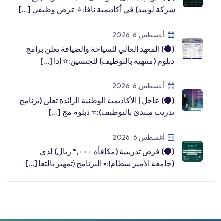
شركة لوسد) في أكاديمية نافا:⭐️ عرض وظيفي […]
أغسطس 6, 2026
(🔴) المعهد العالي للسياحة والضيافة يعلن برامج
دبلوم (منتهية بالتوظيف) للجنسين:⭐️ إدا […]
أغسطس 6, 2026
(🔴) عاجل | الأكاديمية الوطنية الرائدة تعلن (برنامج
تدريب مبتدئ بالتوظيف):⭐️ دبلوم مج […]
أغسطس 6, 2026
(🔴) فرص تدريبية (مكافأة ٣,٠٠٠ ريال) لدى
(جامعة الأمير سطام):▪️ البرنامج (تمهير بالتعا […]