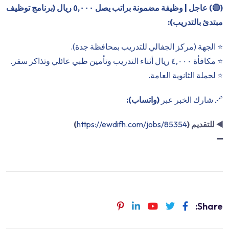
(
🔴
) عاجل | وظيفة مضمونة براتب يصل ٥,٠٠٠ ريال (برنامج توظيف
مبتدئ بالتدريب):
⭐️ الجهة (مركز الجفالي للتدريب بمحافظة جدة).
⭐️ مكافأة ٤,٠٠٠ ريال أثناء التدريب وتأمين طبي عائلي وتذاكر سفر.
⭐️ لحملة الثانوية العامة.
🔗 شارك الخبر عبر
(واتساب):
◀️
للتقديم (
https://ewdifh.com/jobs/85354
)
➖
Share: