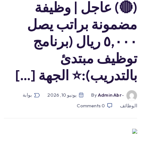
(🔴) عاجل | وظيفة
مضمونة براتب يصل
٥,٠٠٠ ريال (برنامج
توظيف مبتدئ
بالتدريب):⭐️ الجهة […]
-by
Admin Abr
يونيو 10, 2026
بوابة
الوظائف
0
Comments