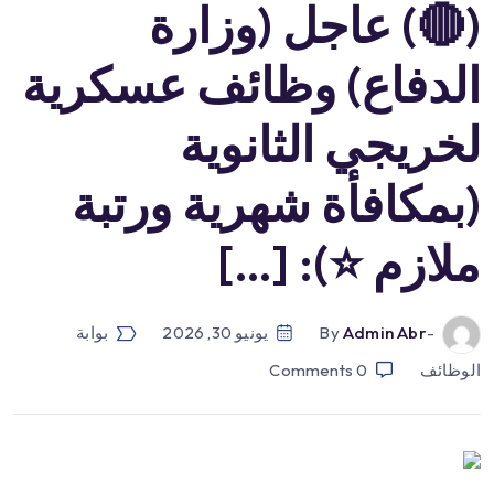
(🔴) عاجل (وزارة
الدفاع) وظائف عسكرية
لخريجي الثانوية
(بمكافأة شهرية ورتبة
ملازم ⭐️): […]
-by
Admin Abr
يونيو 30, 2026
بوابة
الوظائف
0
Comments