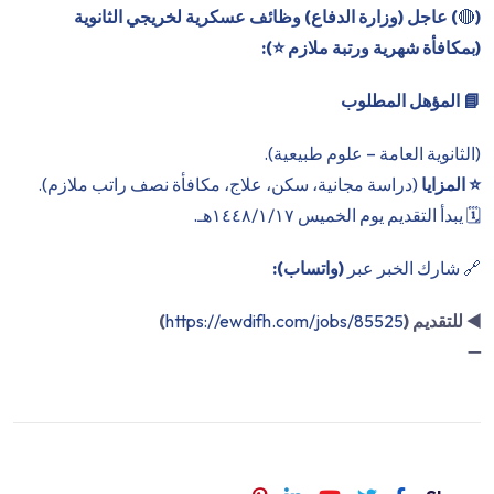
(
🔴
) عاجل (وزارة الدفاع) وظائف عسكرية لخريجي الثانوية
(بمكافأة شهرية ورتبة ملازم ⭐️):
📘 المؤهل المطلوب
(الثانوية العامة – علوم طبيعية).
⭐️ المزايا
(دراسة مجانية، سكن، علاج، مكافأة نصف راتب ملازم).
🗓 يبدأ التقديم يوم الخميس ١٤٤٨/١/١٧هـ.
🔗 شارك الخبر عبر
(واتساب):
◀️
للتقديم (
https://ewdifh.com/jobs/85525
)
➖