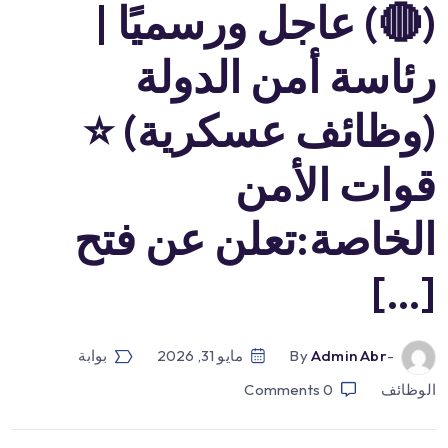
(🔴) عاجل ورسميًا |
رئاسة أمن الدولة
(وظائف عسكرية) ⭐️
قوات الأمن
الخاصة:تعلن عن فتح
[…]
-by
Admin Abr
مايو 31, 2026
بوابة
الوظائف
0
Comments