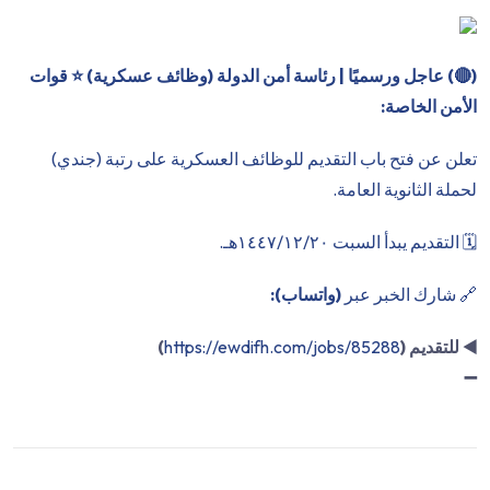
(
🔴
) عاجل ورسميًا | رئاسة أمن الدولة (وظائف عسكرية) ⭐️ قوات
الأمن الخاصة:
تعلن عن فتح باب التقديم للوظائف العسكرية على رتبة (جندي)
لحملة الثانوية العامة.
🗓 التقديم يبدأ السبت ١٤٤٧/١٢/٢٠هـ.
🔗 شارك الخبر عبر
(واتساب):
◀️
للتقديم (
https://ewdifh.com/jobs/85288
)
➖