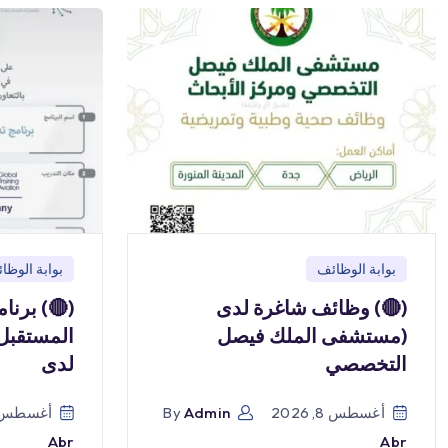
بوابة الوظائف
بوابة الوظا
(🔴) وظائف شاغرة لدى
(🔴) برنا
(مستشفى الملك فيصل
المستقبل)
التخصصي
لدى
أغسطس 8, 2026
Admin
By
أغسطس 8, 026
Abr
Abr