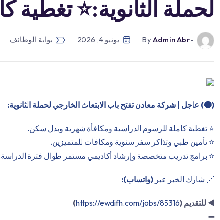
لحملة الثانوية:⭐️ تغطية ك
-by
Admin Abr
يونيو 4, 2026
بوابة الوظائف
(
🔴
) عاجل | شركة معادن تفتح باب الابتعاث الخارجي لحملة الثانوية:
⭐️ تغطية كاملة للرسوم الدراسية ومكافأة شهرية وبدل سكن.
⭐️ تأمين طبي وتذاكر سفر سنوية ومكافآت للمتميزين.
⭐️ برامج تدريب متخصصة وإرشاد أكاديمي مستمر طوال فترة الدراسة.
🔗 شارك الخبر عبر
(واتساب):
◀️
للتقديم (
https://ewdifh.com/jobs/85316
)
➖