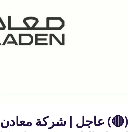
(🔴) عاجل | شركة معادن ت