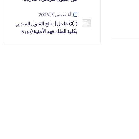
المبتدئ بالتوظيف) لحملة ال […]
أغسطس 8, 2026
(🔴) عاجل | نتائج القبول المبدئي
بكلية الملك فهد الأمنية (دورة
العلوم الأمنية ٧٠):▪️ ل […]