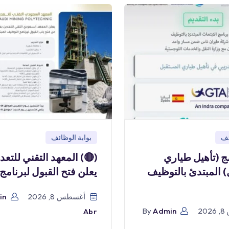
بوابة الوظائف
بو
) المعهد التقني للتعدين
(🔴) برنامج (تأ
يعلن فتح القبول لبرنامج
المستقبل) المبتدئ
in
أغسطس 8, 2026
By
Admin
أ
Abr