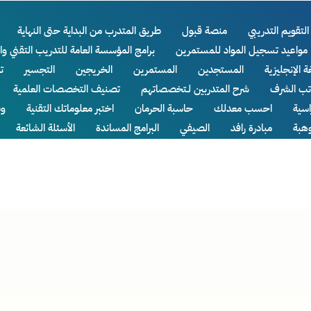
التقويم التدريبي
منصة قبول
طريق المتدرب من البداية حتى النهاية
مواعيد تسجيل المواد للمستمرين
برامج المؤسسة العامة للتدريب التقني وا
ة الإنجليزية
المستجدين
المستمرين
الخريجين
التجسير
ت
اتب الشرف
شرح المتدربين لـتخصصاتهم
تصنيف التخصصات العلمية
سية
احسب معدلك
حاسبة الحرمان
اختبر معلوماتك التقنية
وظ
وهبة
مبادرة رافد
الصيفي
البرامج المساندة
الأسئلة الشائعة