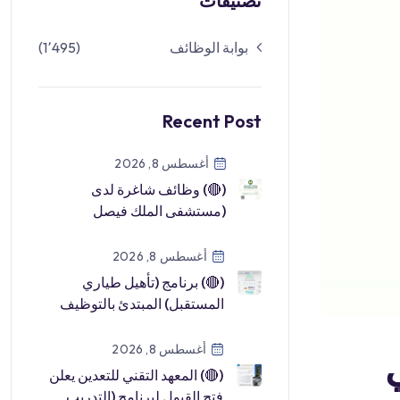
تصنيفات
بوابة الوظائف
(1٬495)
Recent Post
أغسطس 8, 2026
(🔴) وظائف شاغرة لدى
(مستشفى الملك فيصل
التخصصي ومركز الأبحاث):⭐️
المجالات (صحية – طب […]
أغسطس 8, 2026
(🔴) برنامج (تأهيل طياري
المستقبل) المبتدئ بالتوظيف
لدى (طيران ناس):▪️ الجهة
(طيران نا […]
أغسطس 8, 2026
(🔴) المعهد التقني للتعدين يعلن
فتح القبول لبرنامج (التدريب