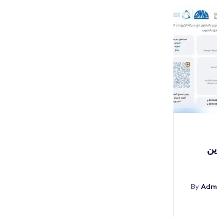
بوابة الوظائف
(🔴) عاجل | نتائج القبول
(
المبدئي بكلية الملك
By
Admin
أغسطس 8, 2026
By
Adm
Abr