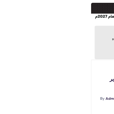
بوابة الوظائف
🔴 | وظائف سائقين (للثانوية
(
فأعلى) لدى شركة
By
Admin
أغسطس 5, 2026
By
Adm
Abr