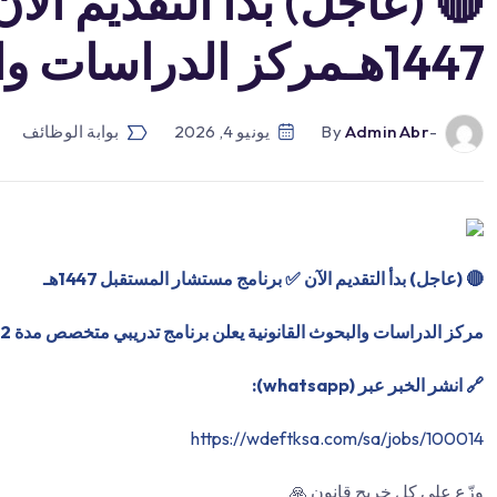
🔴 (عاجل) بدأ التقديم ال
1447هـمركز الدراسات والبحوث القان […]
-by
Admin Abr
يونيو 4, 2026
بوابة الوظائف
🔴
(عاجل) بدأ التقديم الآن ✅ برنامج مستشار المستقبل 1447هـ
مركز الدراسات والبحوث القانونية يعلن برنامج تدريبي متخصص مدة 12 شهراً لحديثي التخرج من تخصصات القانون والأنظمة والشريعة
🔗 انشر الخبر عبر (whatsapp):
https://wdeftksa.com/sa/jobs/100014
وزّع على كل خريج قانون 🙏