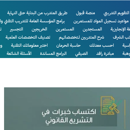
التقويم التدريبي
منصة قبول
طريق المتدرب من البداية حتى النهاية
مواعيد تسجيل المواد للمستمرين
برامج المؤسسة العامة للتدريب التقني وا
ة الإنجليزية
المستجدين
المستمرين
الخريجين
التجسير
ت
اتب الشرف
شرح المتدربين لـتخصصاتهم
تصنيف التخصصات العلمية
سية
احسب معدلك
حاسبة الحرمان
اختبر معلوماتك التقنية
وظ
وهبة
مبادرة رافد
الصيفي
البرامج المساندة
الأسئلة الشائعة