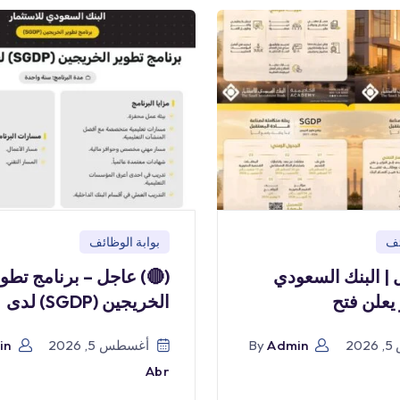
بوابة الوظائف
بو
) عاجل – برنامج تطوير
(🔴) عاجل | البن
الخريجين (SGDP) لدى
للاستثمار
in
أغسطس 5, 2026
By
Admin
أ
Abr