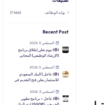
تصنيفات
بوابة الوظائف
(1٬466)
Recent Post
أغسطس 5, 2026
(🔴) نيوم تعلن إطلاق برنامج
(الإرشاد الوظيفي) المجاني
لحديثي التخرج والباحثين عن
عمل:▪ […]
أغسطس 5, 2026
(🔴) عاجل | البنك السعودي
للاستثمار يعلن فتح التقديم في
(برنامج تطوير الخريجين
2026م): […]
أغسطس 5, 2026
(🔴) عاجل – برنامج تطوير
الخريجين (SGDP) لدى البنك