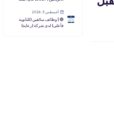
قبل
السعودي للاستثمار (رجال /
نساء) لعا […]
أغسطس 5, 2026
🔴 | وظائف سائقين (للثانوية
فأعلى) لدى شركة (رعاية)
التابعة للتأمينات الاجتماعية🎓
الشه […]