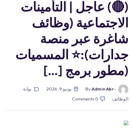
(🔴) عاجل | التأمينات
الاجتماعية (وظائف
شاغرة عبر منصة
جدارات):⭐️ المسميات
(مطور برمج […]
-by
Admin Abr
يونيو 9, 2026
بوابة
الوظائف
0
Comments