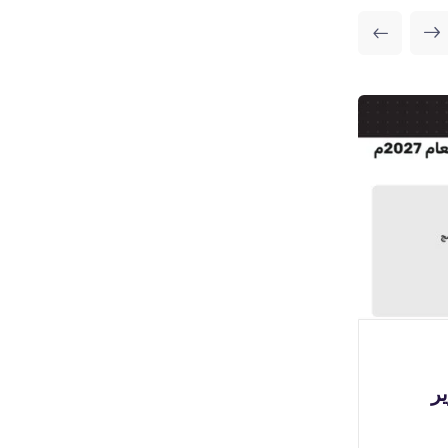
بوابة الوظائف
🔴 | وظائف سائقين (للثانوية
(
فأعلى) لدى شركة