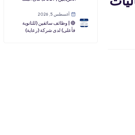
ليات
السعودي للاستثمار (رجال /
نساء) لعا […]
أغسطس 5, 2026
🔴 | وظائف سائقين (للثانوية
فأعلى) لدى شركة (رعاية)
التابعة للتأمينات الاجتماعية🎓
الشه […]