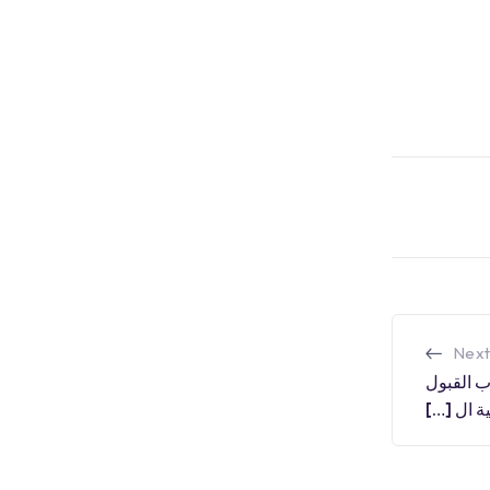
Next
اب القبول
ة ال […]