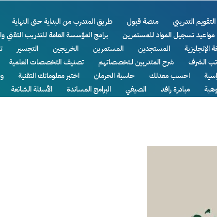
التقويم التدريبي
منصة قبول
طريق المتدرب من البداية حتى النهاية
مواعيد تسجيل المواد للمستمرين
برامج المؤسسة العامة للتدريب التقني وا
ة الإنجليزية
المستجدين
المستمرين
الخريجين
التجسير
ت
اتب الشرف
شرح المتدربين لـتخصصاتهم
تصنيف التخصصات العلمية
سية
احسب معدلك
حاسبة الحرمان
اختبر معلوماتك التقنية
وظ
وهبة
مبادرة رافد
الصيفي
البرامج المساندة
الأسئلة الشائعة