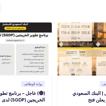
بوابة الوظائف
بو
) عاجل – برنامج تطوير
(🔴) عاجل | البن
الخريجين (SGDP) لدى
للاستثمار