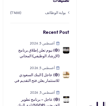
تصنيفات
بوابة الوظائف
(1٬466)
Recent Post
أغسطس 5, 2026
(🔴) نيوم تعلن إطلاق برنامج
(الإرشاد الوظيفي) المجاني
لحديثي التخرج والباحثين عن
عمل:▪ […]
أغسطس 5, 2026
(🔴) عاجل | البنك السعودي
للاستثمار يعلن فتح التقديم في
(برنامج تطوير الخريجين
2026م): […]
أغسطس 5, 2026
(🔴) عاجل – برنامج تطوير
الخريجين (SGDP) لدى البنك