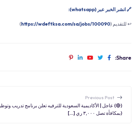
🔗 انشر الخبر عبر (whatsapp):
)
https://wdeftksa.com/sa/jobs/100090
↩️ للتقديم (
Share:
Previous Post
) عاجل | الأكاديمية السعودية للترفيه تعلن برنامج تدريب وتوظيف
(بمكافأة تصل ٣,٠٠٠ ري […]