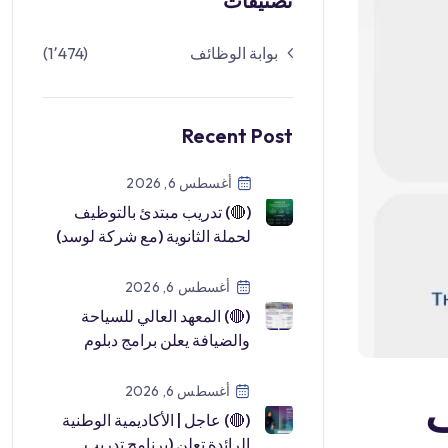
تصنيفات
(1٬474)
بوابة الوظائف
Recent Post
أغسطس 6, 2026
(🔴) تدريب مبتدئ بالتوظيف
لحملة الثانوية (مع شركة لوسد)
في أكاديمية نافا:⭐️ عرض وظيفي
[…]
أغسطس 6, 2026
(🔴) المعهد العالي للسياحة
والضيافة يعلن برامج دبلوم
(منتهية بالتوظيف) للجنسين:⭐️
إدا […]
أغسطس 6, 2026

(🔴) عاجل | الأكاديمية الوطنية
الرائدة تعلن (برنامج تدريب