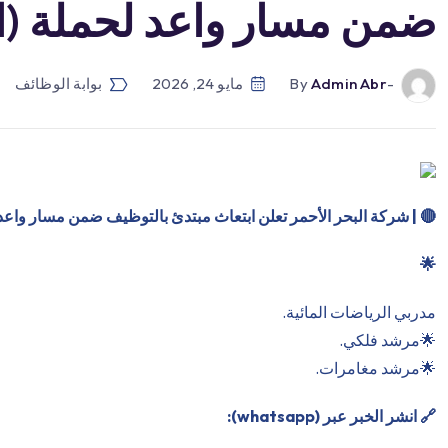
ضمن مسار واعد لحملة (الث
-by
Admin Abr
مايو 24, 2026
بوابة الوظائف
🔴
| شركة البحر الأحمر تعلن ابتعاث مبتدئ بالتوظيف ضمن مسار واعد لحم
🌟
مدربي الرياضات المائية.
🌟مرشد فلكي.
🌟مرشد مغامرات.
🔗 انشر الخبر عبر (whatsapp):