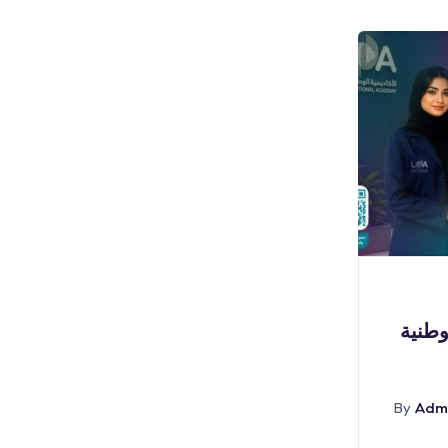
بوابة الوظائف
لوطنية
(🔴) فرص تدريبية (مكافأة
٣,٠٠٠ ريال) لدى (جامعة
Adm
By
أغسطس 6, 2026
Admin
By
Abr