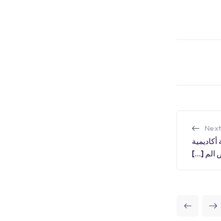
Next
حمن بن فيصل تعلن ٢٦ وظيفة أكاديمية
 الم […]