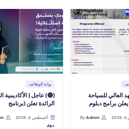
ئف
بوابة الوظائف
هد العالي للسياحة
(🔴) عاجل | الأكاديمية ا
يعلن برامج دبلوم
الرائدة تعلن (برنامج
2
Admin
By
أغسطس 6, 2026
in
Abr