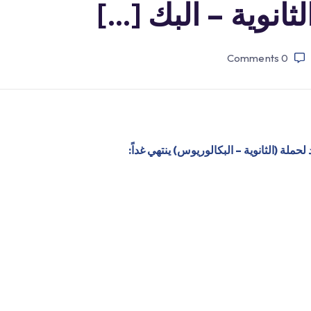
انوية – البك […]
Comments
0
لة (الثانوية – البكالوريوس) ينتهي غداً: