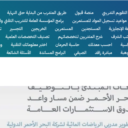
التقويم التدريبي
منصة قبول
طريق المتدرب من البداية حتى النهاية
مواعيد تسجيل المواد للمستمرين
برامج المؤسسة العامة للتدريب التقني وا
ة الإنجليزية
المستجدين
المستمرين
الخريجين
التجسير
ت
اتب الشرف
شرح المتدربين لـتخصصاتهم
تصنيف التخصصات العلمية
سية
احسب معدلك
حاسبة الحرمان
اختبر معلوماتك التقنية
وظ
وهبة
مبادرة رافد
الصيفي
البرامج المساندة
الأسئلة الشائعة