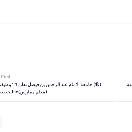
 Post
صل تعلن ٢٦ وظيفة أكاديمية
(
ارس):▪️ التخصص الم […]