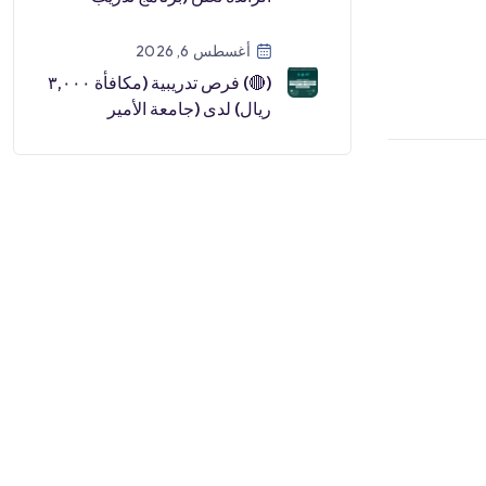
مبتدئ بالتوظيف):⭐️ دبلوم مج
[…]
أغسطس 6, 2026
(🔴) فرص تدريبية (مكافأة ٣,٠٠٠
ريال) لدى (جامعة الأمير
سطام):▪️ البرنامج (تمهير بالتعا
[…]