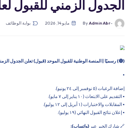
الجدول الزمني للقبول لعام ٢٠٢٦م 
-by
Admin Abr
مايو 14, 2026
بوابة الوظائف
(
🔴
) رسميًا | المنصة الوطنية للقبول الموحد (قبول) تعلن الجدول الزمني للق
▪️
إضافة الرغبات (٥ نوفمبر إلى ٢٤ يونيو).
▪️ التقديم على الابتعاث (١٠ يناير إلى ٧ مايو).
▪️ المقابلات والاختبارات (١ أبريل إلى ١٢ يوليو).
▪️ إعلان نتائج القبول النهائي (١٩ يوليو).
🔗 شارك الخبر عبر
(واتساب):