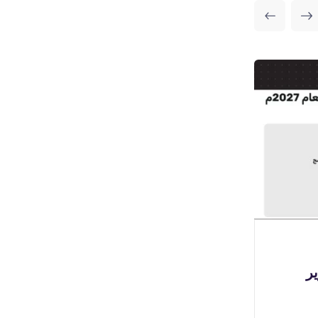
بوابة الوظائف
🔴 | وظائف سائقين (للثانوية
(
فأعلى) لدى شركة