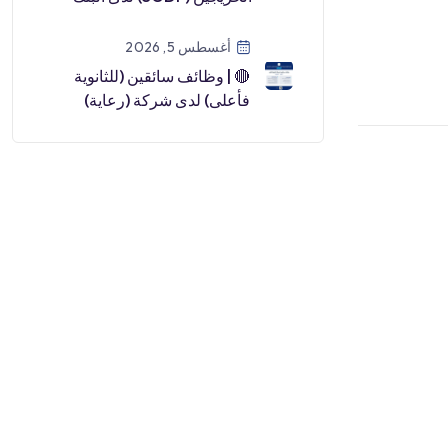
السعودي للاستثمار (رجال /
نساء) لعا […]
أغسطس 5, 2026
🔴 | وظائف سائقين (للثانوية
فأعلى) لدى شركة (رعاية)
التابعة للتأمينات الاجتماعية🎓
الشه […]