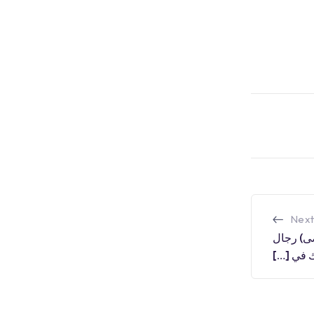
Next
ضى) رجال
 في […]