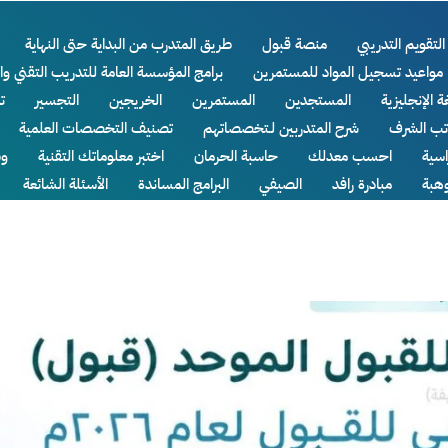
التقويم التدريبي
منصة قبول
طريق المتدرب من البداية حتى النهاية
مواعيد تسجيل المواد للمستمرين
برامج المؤسسة العامة للتدريب التقني وا
ة الإنجليزية
المستجدين
المستمرين
الخريجين
التجسير
ت
اتب الشرف
شرح المتدربين لـتخصصاتهم
تصنيف التخصصات العلمية
سية
احسب معدلك
حاسبة الحرمان
اختبر معلوماتك التقنية
وظ
وهبة
مبادرة رافد
الصيفي
البرامج المساندة
الأسئلة الشائعة