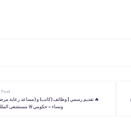
 Post
🔥 تقديم رسمي | وظائف (كاتب) و (مساعد رعاية مر
ونساء – حكومي🚨 مستشفى الملك