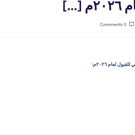
[…]
Comments
0
بول لعام ٢٠٢٦م: