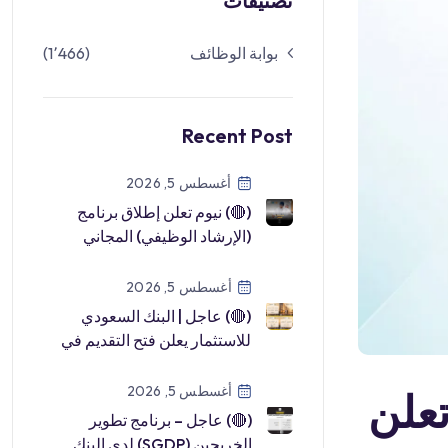
تصنيفات
بوابة الوظائف
(1٬466)
Recent Post
أغسطس 5, 2026
(🔴) نيوم تعلن إطلاق برنامج
(الإرشاد الوظيفي) المجاني
لحديثي التخرج والباحثين عن
عمل:▪ […]
أغسطس 5, 2026
(🔴) عاجل | البنك السعودي
للاستثمار يعلن فتح التقديم في
(برنامج تطوير الخريجين
2026م): […]
أغسطس 5, 2026
تعلن
(🔴) عاجل – برنامج تطوير
الخريجين (SGDP) لدى البنك