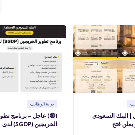
بوابة الوظائف
بو
) عاجل – برنامج تطوير
(🔴) عاجل | البن
الخريجين (SGDP) لدى
للاستثمار