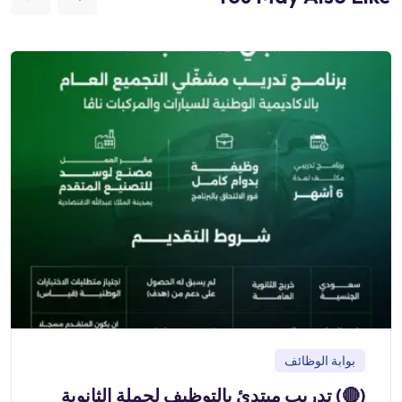
بوابة الوظائف
(🔴) تدريب مبتدئ بالتوظيف لحملة الثانوية