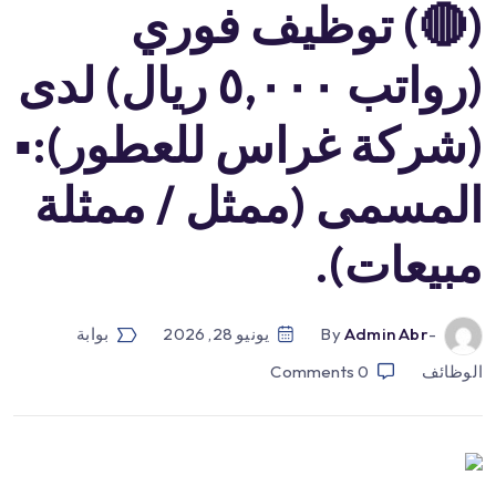
(🔴) توظيف فوري
(رواتب ٥,٠٠٠ ريال) لدى
(شركة غراس للعطور):▪️
المسمى (ممثل / ممثلة
مبيعات).
-by
Admin Abr
يونيو 28, 2026
بوابة
الوظائف
0
Comments