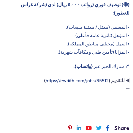
(
🔴
) توظيف فوري (رواتب ٥,٠٠٠ ريال) لدى (شركة غراس
للعطور):
▪️ المسمى (ممثل / ممثلة مبيعات).
▪️ المؤهل (ثانوية عامة فأعلى).
▪️ العمل (مختلف مناطق المملكة).
▪️ المزايا (تأمين طبي ومكافآت شهرية).
🔗 شارك الخبر عبر
(واتساب):
◀️
للتقديم (
https://ewdifh.com/jobs/85512
)
➖
Share: