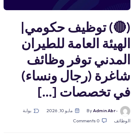
(🔴) توظيف حكومي|
الهيئة العامة للطيران
المدني توفر وظائف
شاغرة (رجال ونساء)
في تخصصات […]
-by
Admin Abr
مايو 10, 2026
بوابة
الوظائف
0
Comments