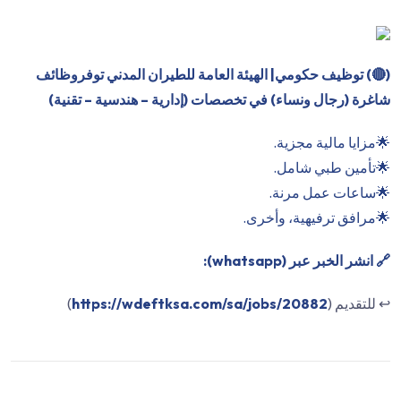
(
🔴
) توظيف حكومي| الهيئة العامة للطيران المدني توفر
وظائف
شاغرة (رجال ونساء) في تخصصات (إدارية – هندسية – تقنية)
🌟مزايا مالية مجزية.
🌟تأمين طبي شامل.
🌟ساعات عمل مرنة.
🌟مرافق ترفيهية، وأخرى.
🔗 انشر الخبر عبر (whatsapp):
↩️ للتقديم (
https://wdeftksa.com/sa/jobs/20882
)