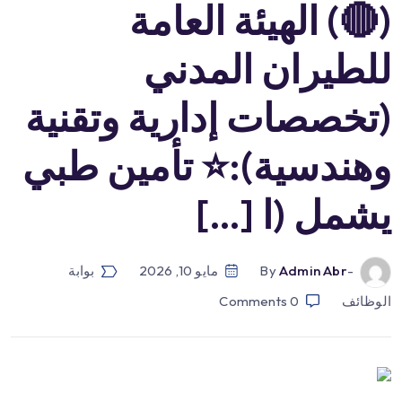
(🔴) الهيئة العامة
للطيران المدني
(تخصصات إدارية وتقنية
وهندسية):⭐️ تأمين طبي
يشمل (ا […]
-by
Admin Abr
مايو 10, 2026
بوابة
الوظائف
0
Comments