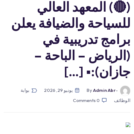
(🔴) المعهد العالي
للسياحة والضيافة يعلن
برامج تدريبية في
(الرياض – الباحة –
جازان):▪️ […]
-by
Admin Abr
يونيو 29, 2026
بوابة
الوظائف
0
Comments