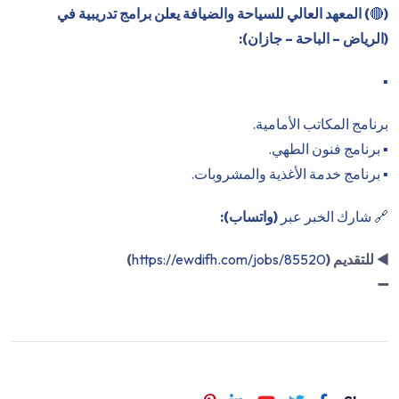
(
🔴
) المعهد العالي للسياحة والضيافة يعلن برامج تدريبية في
(الرياض – الباحة – جازان):
▪️
برنامج المكاتب الأمامية.
▪️ برنامج فنون الطهي.
▪️ برنامج خدمة الأغذية والمشروبات.
🔗 شارك الخبر عبر
(واتساب):
◀️
للتقديم (
https://ewdifh.com/jobs/85520
)
➖