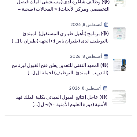
(🔴) وظائف شاغرة لدى (مستشفى الملك فيصل
التخصصي ومركز الأبحاث):⭐️ المجالات (صحية –
طب […]
أغسطس 8, 2026
(🔴) برنامج (تأهيل طياري المستقبل) المبتدئ
بالتوظيف لدى (طيران ناس):▪️ الجهة (طيران نا […]
أغسطس 8, 2026
(🔴) المعهد التقني للتعدين يعلن فتح القبول لبرنامج
(التدريب المبتدئ بالتوظيف) لحملة ال […]
أغسطس 8, 2026
(🔴) عاجل | نتائج القبول المبدئي بكلية الملك فهد
الأمنية (دورة العلوم الأمنية ٧٠):▪️ ل […]