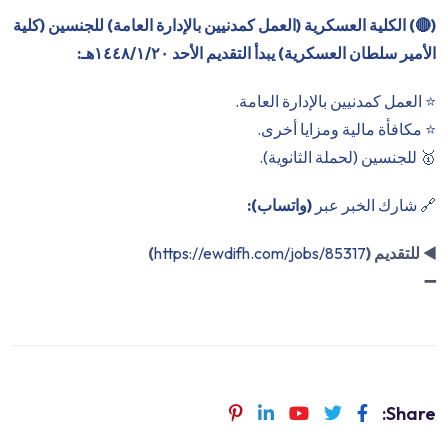
(
🔴
) الكلية العسكرية (العمل كمدنيين بالإدارة العامة) للجنسين (كلية
الأمير سلطان العسكرية) يبدأ التقديم الأحد ١٤٤٨/١/٢٠هـ:
⭐️ العمل كمدنيين بالإدارة العامة.
⭐️ مكافأة مالية ومزايا أخرى.
🥇 للجنسين (لحملة الثانوية).
🔗 شارك الخبر عبر
(واتساب):
◀️
للتقديم (
https://ewdifh.com/jobs/85317
)
➖
Share: