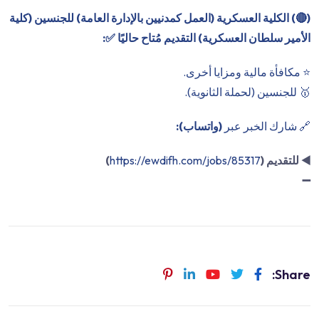
(
🔴
) الكلية العسكرية (العمل كمدنيين بالإدارة العامة) للجنسين (كلية
الأمير سلطان العسكرية) التقديم مُتاح حاليًا ✅:
⭐️ مكافأة مالية ومزايا أخرى.
🥇 للجنسين (لحملة الثانوية).
🔗 شارك الخبر عبر
(واتساب):
◀️
للتقديم (
https://ewdifh.com/jobs/85317
)
➖
Share: