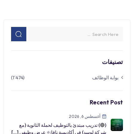
تصنيفات
بوابة الوظائف
(1٬474)
Recent Post
أغسطس 6, 2026
(🔴) تدريب مبتدئ بالتوظيف لحملة الثانوية (مع
شركة لوسد) في أكاديمية نافا:⭐️ عرض وظيفي […]