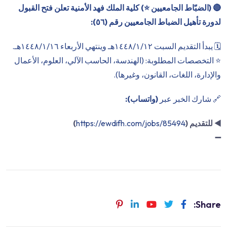
🔴
(الضبّاط الجامعيين ⭐️) كلية الملك فهد الأمنية تعلن فتح القبول
لدورة تأهيل الضباط الجامعيين رقم (٥٦):
🗓 يبدأ التقديم السبت ١٤٤٨/١/١٢هـ وينتهي الأربعاء ١٤٤٨/١/١٦هـ.
⭐️ التخصصات المطلوبة: (الهندسة، الحاسب الآلي، العلوم، الأعمال
والإدارة، اللغات، القانون، وغيرها).
🔗 شارك الخبر عبر
(واتساب):
◀️
للتقديم (
https://ewdifh.com/jobs/85494
)
➖
Share: