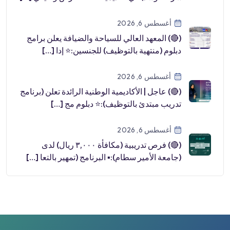
أغسطس 6, 2026
(🔴) المعهد العالي للسياحة والضيافة يعلن برامج
دبلوم (منتهية بالتوظيف) للجنسين:⭐️ إدا […]
أغسطس 6, 2026
(🔴) عاجل | الأكاديمية الوطنية الرائدة تعلن (برنامج
تدريب مبتدئ بالتوظيف):⭐️ دبلوم مج […]
أغسطس 6, 2026
(🔴) فرص تدريبية (مكافأة ٣,٠٠٠ ريال) لدى
(جامعة الأمير سطام):▪️ البرنامج (تمهير بالتعا […]