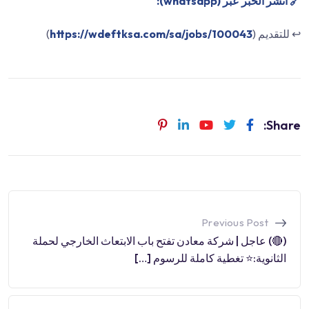
🔗 انشر الخبر عبر (whatsapp):
↩️ للتقديم (
https://wdeftksa.com/sa/jobs/100043
)
Share:
Previous Post
(🔴) عاجل | شركة معادن تفتح باب الابتعاث الخارجي لحملة
الثانوية:⭐️ تغطية كاملة للرسوم […]