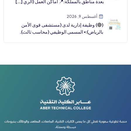
بعدة مناطق بالمملكة:📍 أماكن العمل (الري […]
أغسطس 9, 2026
(🔴) وظيفة إدارية لدى (مستشفى قوى الأمن
بالرياض):▪️ المسمى الوظيفي (محاسب ثالث).
منصة تطوعية سعودية تغطي كل ما يخص الكليات التقنية، الجامعات، المعاهد، والوظائف بشروحات
مبسطة ومحدثة.