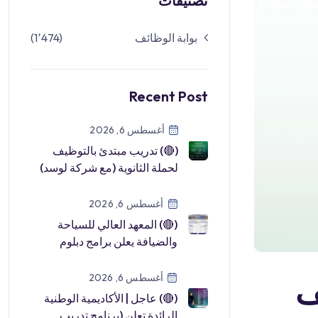
تصنيفات
(1٬474)
بوابة الوظائف
Recent Post
أغسطس 6, 2026
(🔴) تدريب مبتدئ بالتوظيف
لحملة الثانوية (مع شركة لوسد)
في أكاديمية نافا:⭐️ عرض وظيفي
[…]
أغسطس 6, 2026
(🔴) المعهد العالي للسياحة
والضيافة يعلن برامج دبلوم
(منتهية بالتوظيف) للجنسين:⭐️
إدا […]
أغسطس 6, 2026

(🔴) عاجل | الأكاديمية الوطنية
الرائدة تعلن (برنامج تدريب