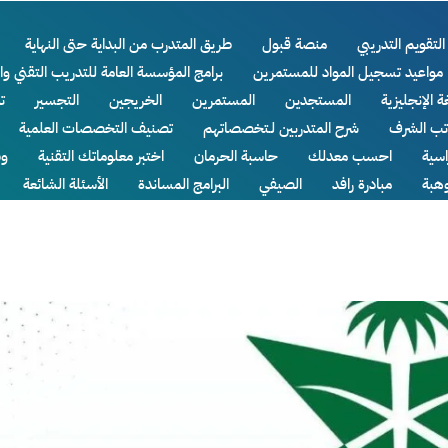
التقويم التدريبي
منصة قبول
طريق المتدرب من البداية حتى النهاية
مواعيد تسجيل المواد للمستمرين
برامج المؤسسة العامة للتدريب التقني وا
ة الإنجليزية
المستجدين
المستمرين
الخريجين
التجسير
ت
اتب الشرف
شرح المتدربين لـتخصصاتهم
تصنيف التخصصات العلمية
سية
احسب معدلك
حاسبة الحرمان
اختبر معلوماتك التقنية
وظ
وهبة
مبادرة رافد
الصيفي
البرامج المساندة
الأسئلة الشائعة