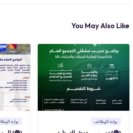
You May Also Like
بوابة الوظائف
بوابة الوظا
(🔴) تدريب مبتدئ بالتوظيف
(🔴) المع