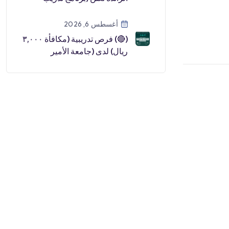
مبتدئ بالتوظيف):⭐️ دبلوم مج
[…]
أغسطس 6, 2026
(🔴) فرص تدريبية (مكافأة ٣,٠٠٠
ريال) لدى (جامعة الأمير
سطام):▪️ البرنامج (تمهير بالتعا
[…]