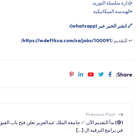
▪️إدارة سلسلة التوريد.
▪️الهندسة الميكانيكية.
🔗 انشر الخبر عبر (whatsapp):
↩️ للتقديم (
https://wdeftksa.com/sa/jobs/100091
)
Share:
Previous Post
(🔴) بدأ التقديم الآن ✅ جامعة الملك عبدالعزيز تعلن فتح باب القبو
في برامج الترقية ال […]