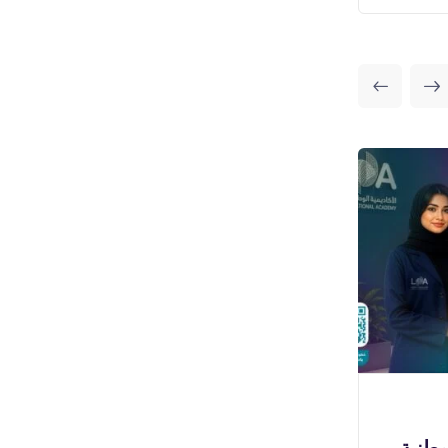
بوابة الوظائف
لوطنية
(🔴) فرص تدريبية (مكافأة