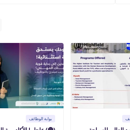
ئف
بوابة الوظائف
هد العالي للسياحة
(🔴) عاجل | الأكاديمية ا