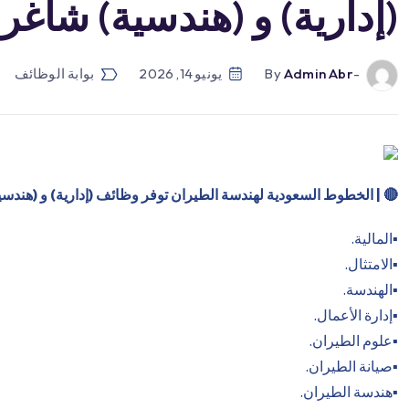
(إدارية) و (هندسية) شاغرة
-by
Admin Abr
يونيو 14, 2026
بوابة الوظائف
🔴
| الخطوط السعودية لهندسة الطيران توفر وظائف (إدارية) و (هندس
▪️المالية.
▪️الامتثال.
▪️الهندسة.
▪️إدارة الأعمال.
▪️علوم الطيران.
▪️صيانة الطيران.
▪️هندسة الطيران.