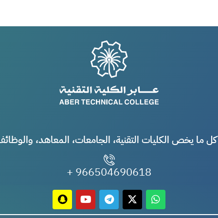
ل ما يخص الكليات التقنية، الجامعات، المعاهد، والوظا
966504690618 +