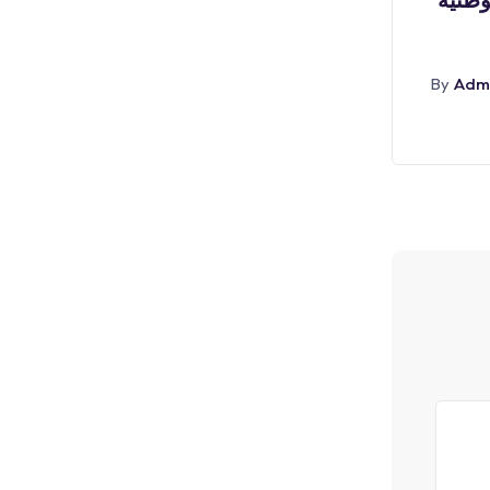
٣,٠٠٠ ريال) لدى (جامعة
Adm
By
أغسطس 6, 2026
Admin
By
Abr