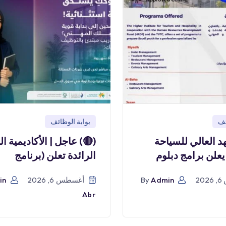
ئف
بوابة الوظائف
هد العالي للسياحة
(🔴) عاجل | الأكاديمية ا
يعلن برامج دبلوم
الرائدة تعلن (برنامج
2
Admin
By
أغسطس 6, 2026
in
Abr