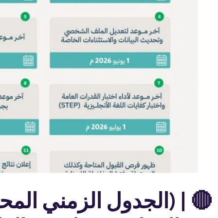
🔴 | (الجدول الزمني المح