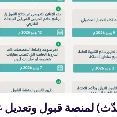
دّث) لمنصة قبول وتعديل 