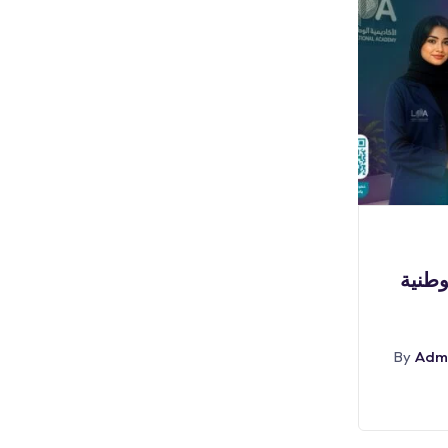
بوابة الوظائف
لوطنية
(🔴) فرص تدريبية (مكافأة
٣,٠٠٠ ريال) لدى (جامعة
Adm
By
أغسطس 6, 2026
Admin
By
Abr