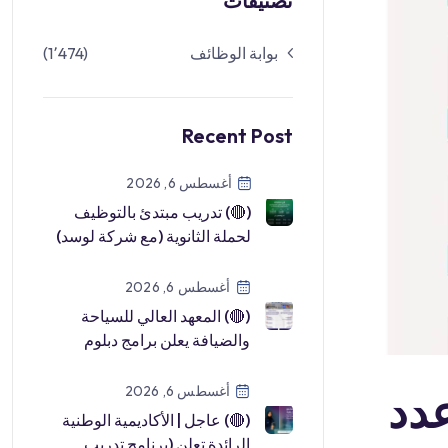
تصنيفات
بوابة الوظائف
(1٬474)
Recent Post
أغسطس 6, 2026
(🔴) تدريب مبتدئ بالتوظيف
لحملة الثانوية (مع شركة لوسد)
في أكاديمية نافا:⭐️ عرض وظيفي
[…]
أغسطس 6, 2026
(🔴) المعهد العالي للسياحة
والضيافة يعلن برامج دبلوم
(منتهية بالتوظيف) للجنسين:⭐️
إدا […]
أغسطس 6, 2026
عدد
(🔴) عاجل | الأكاديمية الوطنية
الرائدة تعلن (برنامج تدريب