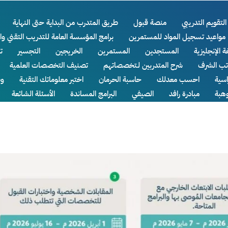
التقويم التدريبي
منصة قبول
طريق المتدرب من البداية حتى النهاية
مواعيد تسجيل المواد للمستمرين
برامج المؤسسة العامة للتدريب التقني وا
ة الإنجليزية
المستجدين
المستمرين
الخريجين
التجسير
ت
اتب الشرف
شرح المتدربين لـتخصصاتهم
تصنيف التخصصات العلمية
سية
احسب معدلك
حاسبة الحرمان
اختبر معلوماتك التقنية
وظ
وهبة
مبادرة رافد
الصيفي
البرامج المساندة
الأسئلة الشائعة