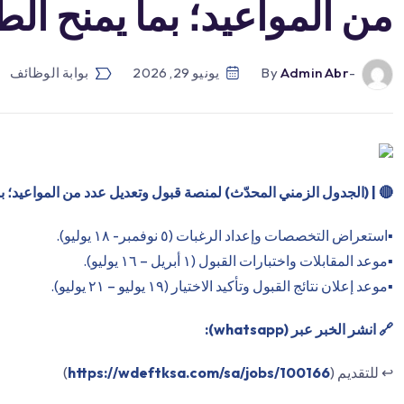
من المواعيد؛ بما يمنح الطل
-by
Admin Abr
يونيو 29, 2026
بوابة الوظائف
🔴
| (الجدول الزمني المحدّث) لمنصة قبول وتعديل عدد من المواعيد؛ بما
▪️استعراض التخصصات وإعداد الرغبات (٥ نوفمبر- ١٨ يوليو).
▪️موعد المقابلات واختبارات القبول (١ أبريل – ١٦ يوليو).
▪️موعد إعلان نتائج القبول وتأكيد الاختيار (١٩ يوليو – ٢١ يوليو).
🔗 انشر الخبر عبر (whatsapp):
↩️ للتقديم (
https://wdeftksa.com/sa/jobs/100166
)