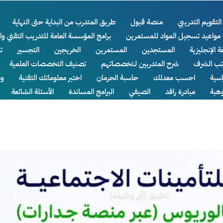
التقويم التدريبي
منصة قبول
طريق المتدرب من البداية حتى النهاية
مواعيد تسجيل المواد للمستمرين
برامج المؤسسة العامة للتدريب التقني وا
ة الإنجليزية
المستجدين
المستمرين
الخريجين
التجسير
ت
اتب الشرف
شرح المتدربين لـتخصصاتهم
تصنيف التخصصات العلمية
سية
احسب معدلك
حاسبة الحرمان
اختبر معلوماتك التقنية
وظ
وهبة
مبادرة رافد
الصيفي
البرامج المساندة
الأسئلة الشائعة