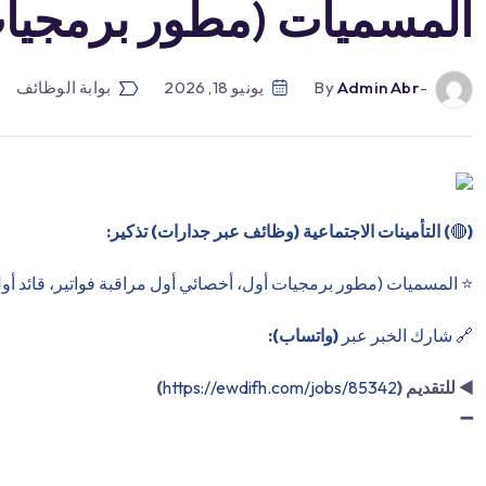
المسميات (مطور برمجيا
-by
Admin Abr
يونيو 18, 2026
بوابة الوظائف
(
🔴
) التأمينات الاجتماعية (وظائف عبر جدارات) تذكير:
⭐️ المسميات (مطور برمجيات أول، أخصائي أول مراقبة فواتير، قائد أو
🔗 شارك الخبر عبر
(واتساب):
◀️
للتقديم (
https://ewdifh.com/jobs/85342
)
➖