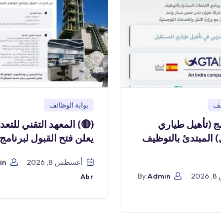
بوابة الوظائف
بو
) المعهد التقني للتعدين
(🔴) برنامج (تأ
يعلن فتح القبول لبرنامج
المستقبل) المبتدئ
in
أغسطس 8, 2026
By
Admin
أ
Abr