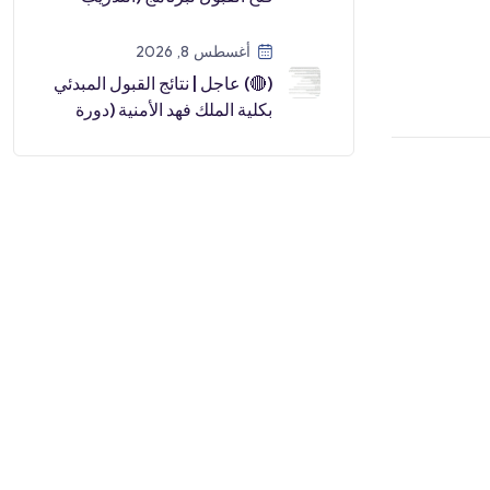
المبتدئ بالتوظيف) لحملة ال […]
أغسطس 8, 2026
(🔴) عاجل | نتائج القبول المبدئي
بكلية الملك فهد الأمنية (دورة
العلوم الأمنية ٧٠):▪️ ل […]