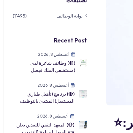
تصنيفات
بوابة الوظائف
(1٬495)
Recent Post
أغسطس 8, 2026
(🔴) وظائف شاغرة لدى
(مستشفى الملك فيصل
التخصصي ومركز الأبحاث):⭐️
المجالات (صحية – طب […]
أغسطس 8, 2026
(🔴) برنامج (تأهيل طياري
المستقبل) المبتدئ بالتوظيف
لدى (طيران ناس):▪️ الجهة
(طيران نا […]
أغسطس 8, 2026
:⭐️
(🔴) المعهد التقني للتعدين يعلن
فتح القبول لبرنامج (التدريب