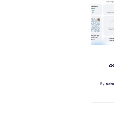
بوابة الوظائف
(🔴) عاجل | نتائج القبول
(
المبدئي بكلية الملك
By
Admin
أغسطس 8, 2026
By
Adm
Abr