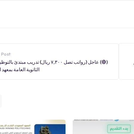
 Post
(🔴) عاجل (رواتب تصل ٧,٣٠٠ ريال) تدريب مبتدئ
الثانوية العامة بمعهد