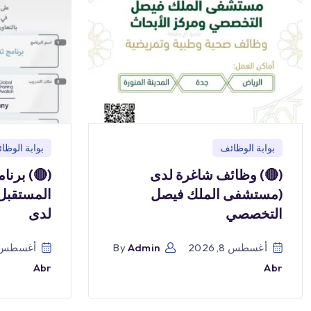
بوابة الوظائف
بوابة الوظا
(🔴) وظائف شاغرة لدى
(🔴) برنا
(مستشفى الملك فيصل
المستقبل)
التخصصي
لدى
أغسطس 8, 2026
Admin
By
أغسطس 8, 026
Abr
Abr