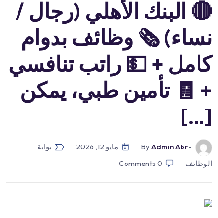
🔴 البنك الأهلي (رجال /
نساء) 🗞 وظائف بدوام
كامل + 💵 راتب تنافسي
+ 🧾 تأمين طبي، يمكن
[…]
-by
Admin Abr
مايو 12, 2026
بوابة
الوظائف
0
Comments