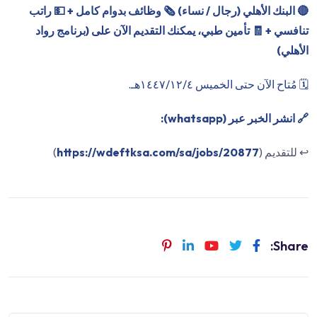
🔴
البنك الأهلي (رجال / نساء) 🗞 وظائف بدوام كامل + 💵 راتب
تنافسي + 🧾 تأمين طبي، يمكنك التقديم الآن على (برنامج رواد
الأهلي)
🗓 مُتاح الآن حتى الخميس ١٤٤٧/١٢/٤هـ.
🔗 انشر الخبر عبر (whatsapp):
↩️ للتقديم (
https://wdeftksa.com/sa/jobs/20877
)
Share: