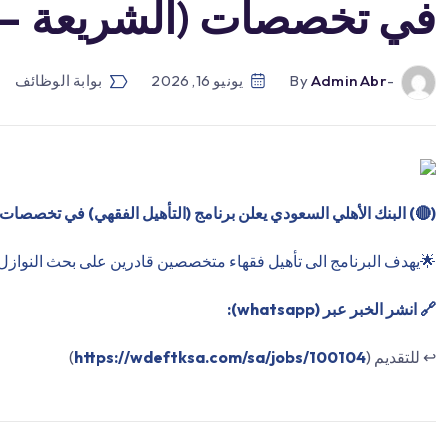
في تخصصات (الشريعة – ف
-by
Admin Abr
يونيو 16, 2026
بوابة الوظائف
(
🔴
) البنك الأهلي السعودي يعلن برنامج (التأهيل الفقهي) في تخصصات 
🌟يهدف البرنامج الى تأهيل فقهاء متخصصين قادرين على بحث النوازل ال
🔗 انشر الخبر عبر (whatsapp):
↩️ للتقديم (
https://wdeftksa.com/sa/jobs/100104
)