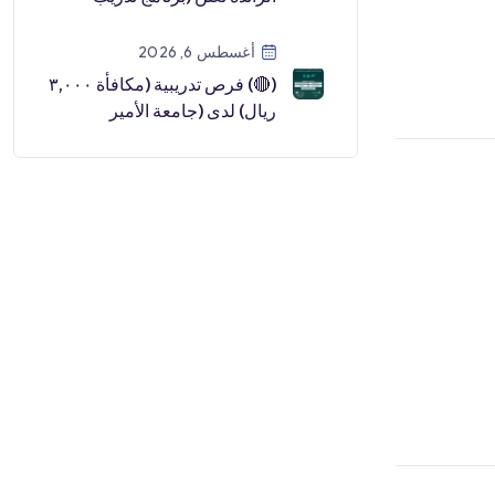
مبتدئ بالتوظيف):⭐️ دبلوم مج
[…]
أغسطس 6, 2026
(🔴) فرص تدريبية (مكافأة ٣,٠٠٠
ريال) لدى (جامعة الأمير
سطام):▪️ البرنامج (تمهير بالتعا
[…]