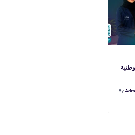
بوابة الوظائف
لوطنية
(🔴) فرص تدريبية (مكافأة
٣,٠٠٠ ريال) لدى (جامعة
Adm
By
أغسطس 6, 2026
Admin
By
Abr