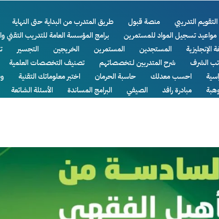
التقويم التدريبي
منصة قبول
طريق المتدرب من البداية حتى النهاية
مواعيد تسجيل المواد للمستمرين
برامج المؤسسة العامة للتدريب التقني وا
ة الإنجليزية
المستجدين
المستمرين
الخريجين
التجسير
ت
اتب الشرف
شرح المتدربين لـتخصصاتهم
تصنيف التخصصات العلمية
سية
احسب معدلك
حاسبة الحرمان
اختبر معلوماتك التقنية
وظ
وهبة
مبادرة رافد
الصيفي
البرامج المساندة
الأسئلة الشائعة