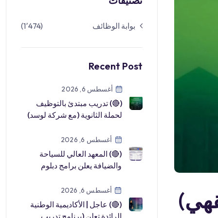
تصنيفات
بوابة الوظائف
(1٬474)
Recent Post
أغسطس 6, 2026
(🔴) تدريب مبتدئ بالتوظيف
لحملة الثانوية (مع شركة لوسد)
في أكاديمية نافا:⭐️ عرض وظيفي
[…]
أغسطس 6, 2026
(🔴) المعهد العالي للسياحة
والضيافة يعلن برامج دبلوم
(منتهية بالتوظيف) للجنسين:⭐️
إدا […]
أغسطس 6, 2026
قهي)
(🔴) عاجل | الأكاديمية الوطنية
الرائدة تعلن (برنامج تدريب