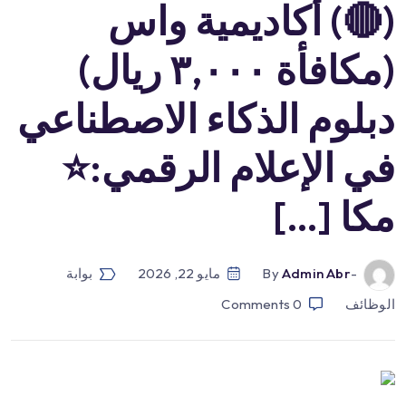
(🔴) أكاديمية واس
(مكافأة ٣,٠٠٠ ريال)
دبلوم الذكاء الاصطناعي
في الإعلام الرقمي:⭐️
مكا […]
-by
Admin Abr
مايو 22, 2026
بوابة
الوظائف
0
Comments