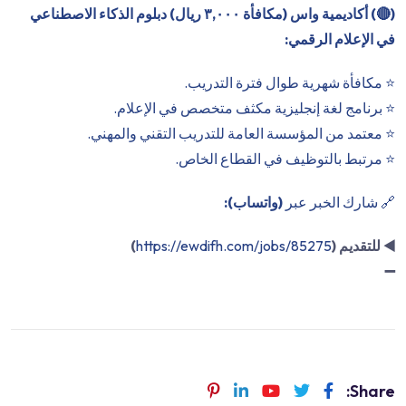
(
🔴
) أكاديمية واس (مكافأة ٣,٠٠٠ ريال) دبلوم الذكاء الاصطناعي
في الإعلام الرقمي:
⭐️ مكافأة شهرية طوال فترة التدريب.
⭐️ برنامج لغة إنجليزية مكثف متخصص في الإعلام.
⭐️ معتمد من المؤسسة العامة للتدريب التقني والمهني.
⭐️ مرتبط بالتوظيف في القطاع الخاص.
🔗 شارك الخبر عبر
(واتساب):
◀️
للتقديم (
https://ewdifh.com/jobs/85275
)
➖
Share: