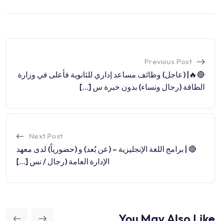
Previous Post
🔴🔥| (عاجل) وظائف مساعد إداري للثانوية فأعلى في وزارة
الطاقة (رجال ونساء) بدون خبرة س […]
Next Post
🔴 | برامج اللغة الإنجليزية – (عن بُعد) و (حضورياً) لدى معهد
الإدارة العامة (رجال / نس […]
You May Also Like