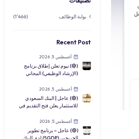
تصنيفات
بوابة الوظائف
(1٬466)
Recent Post
أغسطس 5, 2026
(🔴) نيوم تعلن إطلاق برنامج
(الإرشاد الوظيفي) المجاني
لحديثي التخرج والباحثين عن
عمل:▪ […]
أغسطس 5, 2026
(🔴) عاجل | البنك السعودي
للاستثمار يعلن فتح التقديم في
(برنامج تطوير الخريجين
2026م): […]
أغسطس 5, 2026
(🔴) عاجل – برنامج تطوير
الخريجين (SGDP) لدى البنك