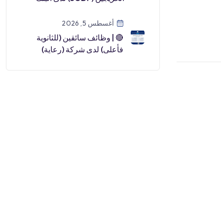
السعودي للاستثمار (رجال /
نساء) لعا […]
أغسطس 5, 2026
🔴 | وظائف سائقين (للثانوية
فأعلى) لدى شركة (رعاية)
التابعة للتأمينات الاجتماعية🎓
الشه […]