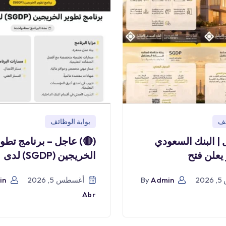
بوابة الوظائف
بو
) عاجل – برنامج تطوير
(🔴) عاجل | البن
الخريجين (SGDP) لدى
للاستثمار
in
أغسطس 5, 2026
By
Admin
أ
Abr