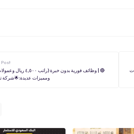
 Post
🔴 | وظائف فورية بدون خبرة (راتب ٠٠
يزات
ومميزات عديدة:🌟شركة تي