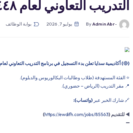
التدريب التعاوني لعام ١٤٤٨هـ:⭐️ الفئة […]
-by
Admin Abr
يوليو 7, 2026
بوابة الوظائف
(
🔴
) أكاديمية سدايا تعلن بدء التسجيل في برنامج التدريب التعاوني لعام ١٤٤٨هـ:
⭐️ الفئة المستهدفة (طلاب وطالبات البكالوريوس والدبلوم).
📍 مقر التدريب (الرياض – حضوري).
🔗 شارك الخبر عبر
(واتساب):
◀️
للتقديم (
https://ewdifh.com/jobs/85563
)
➖