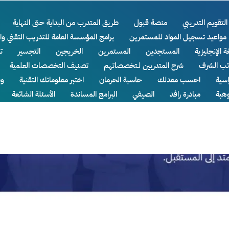
التقويم التدريبي
منصة قبول
طريق المتدرب من البداية حتى النهاية
مواعيد تسجيل المواد للمستمرين
برامج المؤسسة العامة للتدريب التقني وا
ة الإنجليزية
المستجدين
المستمرين
الخريجين
التجسير
ت
اتب الشرف
شرح المتدربين لـتخصصاتهم
تصنيف التخصصات العلمية
سية
احسب معدلك
حاسبة الحرمان
اختبر معلوماتك التقنية
وظ
وهبة
مبادرة رافد
الصيفي
البرامج المساندة
الأسئلة الشائعة