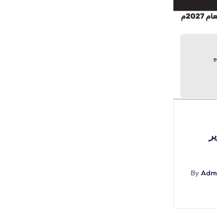
بوابة الوظائف
🔴 | وظائف سائقين (للثانوية
(
فأعلى) لدى شركة
By
Admin
أغسطس 5, 2026
By
Adm
Abr