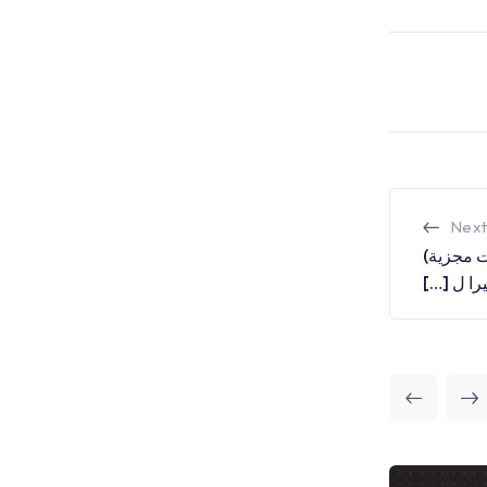
Next
٤,٥ ريال وعمولات مجزية)
را ل […]