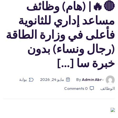
🔴🔥| (هام) وظائف
مساعد إداري للثانوية
فأعلى في وزارة الطاقة
(رجال ونساء) بدون
خبرة سا […]
-by
Admin Abr
مايو 24, 2026
بوابة
الوظائف
0
Comments