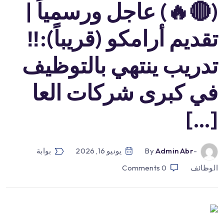
(🔴🔥) عاجل ورسمياً |
تقديم أرامكو (قريباً):‼️
تدريب ينتهي بالتوظيف
في كبرى شركات العا
[…]
-by
Admin Abr
يونيو 16, 2026
بوابة
الوظائف
0
Comments