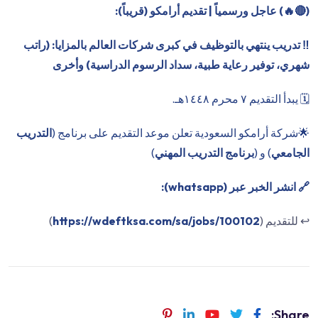
(
🔴
🔥) عاجل ورسمياً | تقديم أرامكو (قريباً):
‼️ تدريب ينتهي بالتوظيف في كبرى شركات العالم بالمزايا: (راتب
شهري، توفير رعاية طبية، سداد الرسوم الدراسية) وأخرى
🗓 يبدأ التقديم ٧ محرم ١٤٤٨هـ.
🌟شركة أرامكو السعودية تعلن موعد التقديم على برنامج (
التدريب
الجامعي
) و (
برنامج التدريب المهني
)
🔗 انشر الخبر عبر (whatsapp):
↩️ للتقديم (
https://wdeftksa.com/sa/jobs/100102
)
Share: