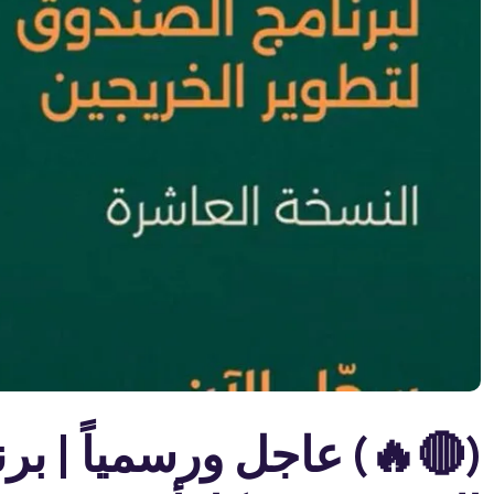
(🔴🔥) عاجل ورسمياً | بر