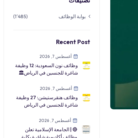
تصنيفات
بوابة الوظائف
(1٬485)
Recent Post
أغسطس 7, 2026
وظائف نون السعودية: 12 وظيفة
شاغرة للجنسين في الرياض🏛
شركة حلول نون للتسويق▫️ عدد
الشو […]
أغسطس 7, 2026
وظائف هنقرستيشن: 27 وظيفة
شاغرة للجنسين في الرياض
وحائل وبرنامج للخريجين🏛
شركة هنقرستي […]
أغسطس 7, 2026
🔴 | الجامعة الإسلامية تعلن
وظائف أكاديمية شاغرة بكلية