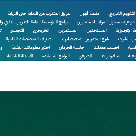
التقويم التدريبي
منصة قبول
طريق المتدرب من البداية حتى النهاية
مواعيد تسجيل المواد للمستمرين
برامج المؤسسة العامة للتدريب التقني وا
ة الإنجليزية
المستجدين
المستمرين
الخريجين
التجسير
ت
اتب الشرف
شرح المتدربين لـتخصصاتهم
تصنيف التخصصات العلمية
سية
احسب معدلك
حاسبة الحرمان
اختبر معلوماتك التقنية
وظ
وهبة
مبادرة رافد
الصيفي
البرامج المساندة
الأسئلة الشائعة