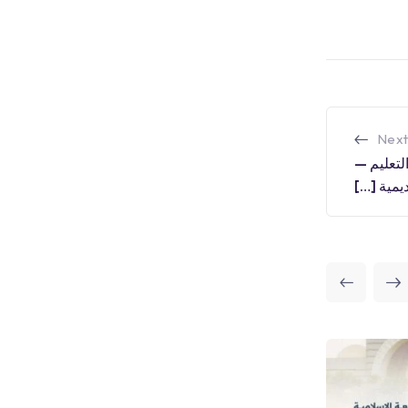
Next
لتعليم —
يمية […]