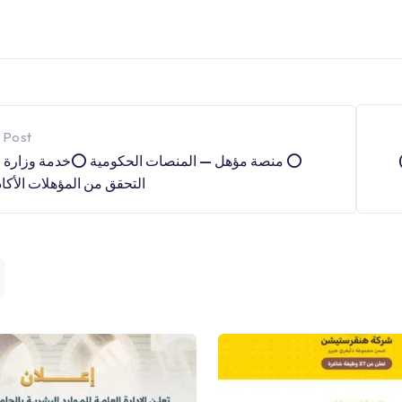
 Post
مؤهل — المنصات الحكومية ⭕️خدمة وزارة التعليم —

ن المؤهلات الأكاديمية […]