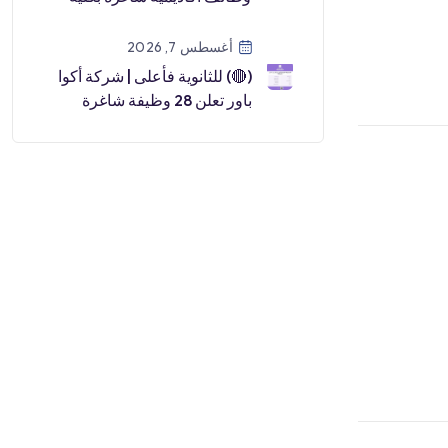
اللغات والترجمة عن طريق نقل
الخ […]
أغسطس 7, 2026
(🔴) للثانوية فأعلى | شركة أكوا
باور تعلن 28 وظيفة شاغرة
(رجال ونساء) في 7 مدن
بالمملكة📍رابغ.