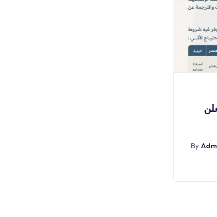
بوابة الوظائف
علن
(🔴) للثانوية فأعلى | شركة أكوا
باور تعلن
Adm
By
أغسطس 7, 2026
Admin
By
Abr