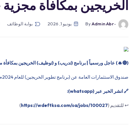
الخريجين بمكافأة مجزية 
-by
Admin Abr
يونيو 1, 2026
بوابة الوظائف
(
🔴
🔥) عاجل ورسمياً | برنامج (تدريب) و (توظيف) الخريجين بمكافأة مج
صندوق الاستثمارات العامة عن (برنامج تطوير الخريجين) للعام 2024م لحملة البكالوريوس والماجستير في جميع التخصصات
🔗 انشر الخبر عبر (whatsapp):
↩️ للتقديم (
https://wdeftksa.com/sa/jobs/100027
)