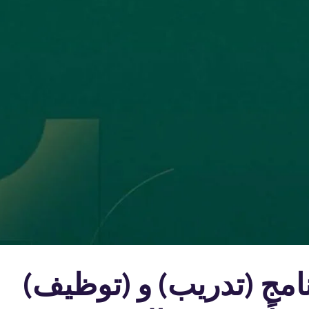
نامج (تدريب) و (توظيف)