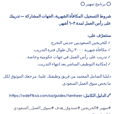
⭕️ برنامج تمهير ⭕️
شروط التسجيل، المكافأة الشهرية، الجهات المشاركة — تدريبك
على رأس العمل لمدة ٣-٦ أشهر.
ستتعرّف على:
✓ للخريجين السعوديين حديثي التخرج.
✓ مكافأة شهرية ٣٠٠٠ ريال طوال فترة التدريب.
✓ تدريب على رأس العمل في جهات حكومية وخاصة.
✓ إمكانية التوظيف المباشر بعد انتهاء التدريب.
دليلنا الشامل المعتمد من فريق وظيفتك علينا، مرجعك الموثوق لكل
ما يخص سوق العمل السعودي.
🔗 الدليل الكامل:
https://wdeftksa.com/sa/guides/tamheer
#تمهير #الخريجين #صندوق_هدف #سوق_العمل_السعودي