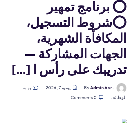
⭕️ برنامج تمهير
⭕️شروط التسجيل،
المكافأة الشهرية،
الجهات المشاركة —
تدريبك على رأس ا […]
-by
Admin Abr
يونيو 7, 2026
بوابة
الوظائف
0
Comments