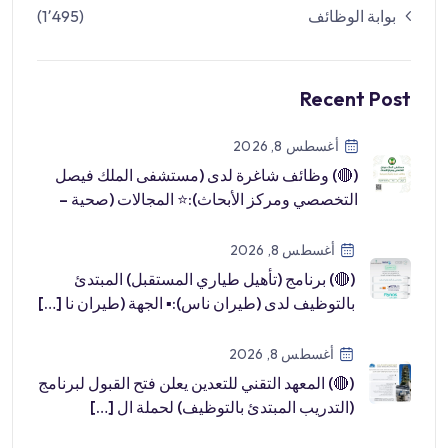
بوابة الوظائف
(1٬495)
Recent Post
أغسطس 8, 2026
(🔴) وظائف شاغرة لدى (مستشفى الملك فيصل
التخصصي ومركز الأبحاث):⭐️ المجالات (صحية –
طب […]
أغسطس 8, 2026
(🔴) برنامج (تأهيل طياري المستقبل) المبتدئ
بالتوظيف لدى (طيران ناس):▪️ الجهة (طيران نا […]
أغسطس 8, 2026
(🔴) المعهد التقني للتعدين يعلن فتح القبول لبرنامج
(التدريب المبتدئ بالتوظيف) لحملة ال […]